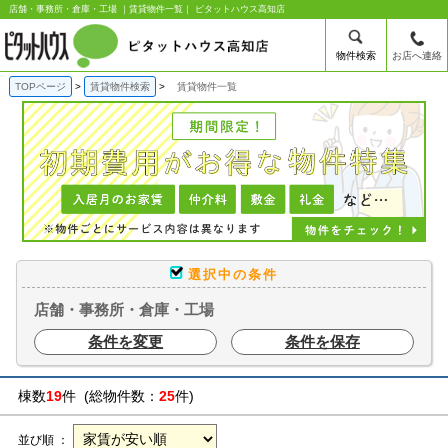
店舗・事務所・倉庫・工場 ｜賃貸物件一覧｜ ピタットハウス高知店
物件検索
お店へ連絡
TOPページ
賃貸物件検索
賃貸物件一覧
選択中の条件
店舗・事務所・倉庫・工場
条件を変更
条件を保存
棟数
19
件 (総物件数：
25
件)
並び順 ：