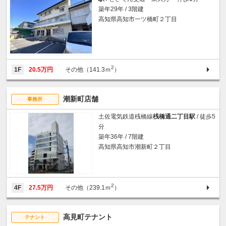
築年29年 / 3階建
高知県高知市一ツ橋町２丁目
2
1F
20.5万円
その他（141.3ｍ
）
潮新町店舗
事務所
土佐電気鉄道桟橋線
桟橋通二丁目駅
/ 徒歩5
分
築年36年 / 7階建
高知県高知市潮新町２丁目
2
4F
27.5万円
その他（239.1ｍ
）
高見町テナント
テナント