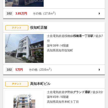
2
102
3.85万円
その他（17.8ｍ
）
役知町店舗
テナント
土佐電気鉄道桟橋線
桟橋通一丁目駅
/ 徒歩7
分
築年38年 / 4階建
高知県高知市役知町
2
102
5万円
その他（23.6ｍ
）
高知本町ビル
テナント
土佐電気鉄道伊野線
グランド通駅
/ 徒歩3分
築年45年 / 6階建
高知県高知市本町５丁目