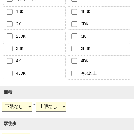
1DK
1LDK
2K
2DK
2LDK
3K
3DK
3LDK
4K
4DK
4LDK
それ以上
面積
～
駅徒歩