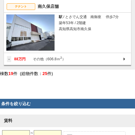
南久保店舗
テナント
駅
/ とさでん交通 南御座 停歩7分
築年53年 / 2階建
高知県高知市南久保
2
-
88万円
その他（606.8ｍ
）
棟数
19
件 (総物件数：
25
件)
条件を絞り込む
賃料
～