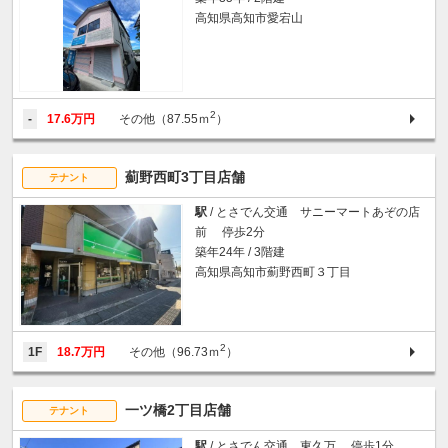
高知県高知市愛宕山
2
-
17.6万円
その他（87.55ｍ
）
薊野西町3丁目店舗
テナント
駅
/ とさでん交通 サニーマートあぞの店
前 停歩2分
築年24年 / 3階建
高知県高知市薊野西町３丁目
2
1F
18.7万円
その他（96.73ｍ
）
一ツ橋2丁目店舗
テナント
駅
/ とさでん交通 東久万 停歩1分