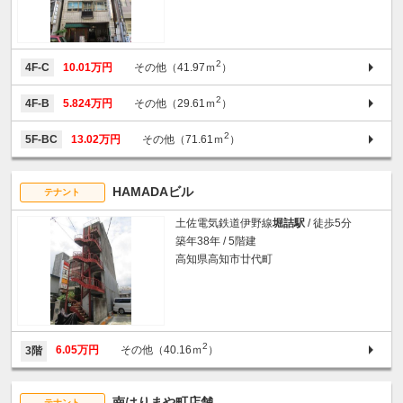
2
4F-C
10.01万円
その他（41.97ｍ
）
2
4F-B
5.824万円
その他（29.61ｍ
）
2
5F-BC
13.02万円
その他（71.61ｍ
）
HAMADAビル
テナント
土佐電気鉄道伊野線
堀詰駅
/ 徒歩5分
築年38年 / 5階建
高知県高知市廿代町
2
6.05万円
その他（40.16ｍ
）
3階
南はりまや町店舗
テナント