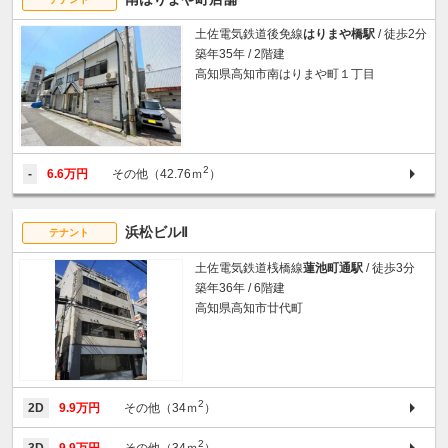
土佐電気鉄道後免線
はりまや橋駅
/ 徒歩2分
築年35年 / 2階建
高知県高知市南はりまや町１丁目
2
-
6.6万円
その他（42.76ｍ
）
浜松ビルⅡ
テナント
土佐電気鉄道桟橋線
蓮池町通駅
/ 徒歩3分
築年36年 / 6階建
高知県高知市廿代町
2
2D
9.9万円
その他（34ｍ
）
2
3D
9.9万円
その他（34ｍ
）