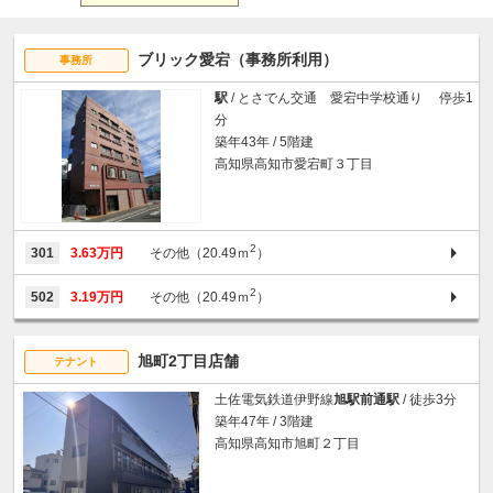
ブリック愛宕（事務所利用）
事務所
駅
/ とさでん交通 愛宕中学校通り 停歩1
分
築年43年 / 5階建
高知県高知市愛宕町３丁目
2
301
3.63万円
その他（20.49ｍ
）
2
502
3.19万円
その他（20.49ｍ
）
旭町2丁目店舗
テナント
土佐電気鉄道伊野線
旭駅前通駅
/ 徒歩3分
築年47年 / 3階建
高知県高知市旭町２丁目