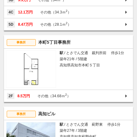
2
4C
12.1万円
その他（34.3ｍ
）
2
5D
8.47万円
その他（28.1ｍ
）
本町5丁目事務所
事務所
駅
/ とさでん交通 裁判所前 停歩1分
築年21年 / 5階建
高知県高知市本町５丁目
2
2F
8.5万円
その他（34.68ｍ
）
高知ビル
事務所
駅
/ とさでん交通 薊野東 停歩1分
築年27年 / 3階建
高知県高知市薊野中町