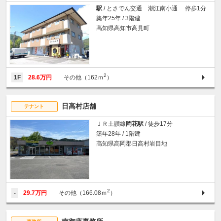
駅
/ とさでん交通 潮江南小通 停歩1分
築年25年 / 3階建
高知県高知市高見町
2
1F
28.6万円
その他（162ｍ
）
日高村店舗
テナント
ＪＲ土讃線
岡花駅
/ 徒歩17分
築年28年 / 1階建
高知県高岡郡日高村岩目地
2
-
29.7万円
その他（166.08ｍ
）