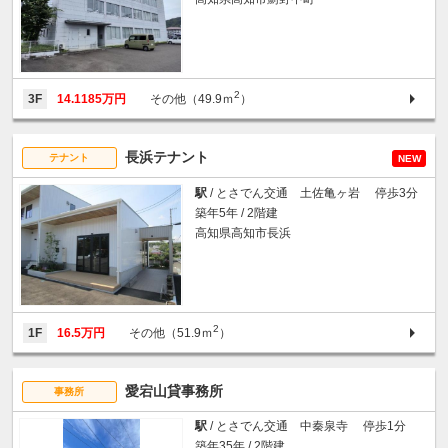
2
3F
14.1185万円
その他（49.9ｍ
）
長浜テナント
テナント
NEW
駅
/ とさでん交通 土佐亀ヶ岩 停歩3分
築年5年 / 2階建
高知県高知市長浜
2
1F
16.5万円
その他（51.9ｍ
）
愛宕山貸事務所
事務所
駅
/ とさでん交通 中秦泉寺 停歩1分
築年35年 / 2階建