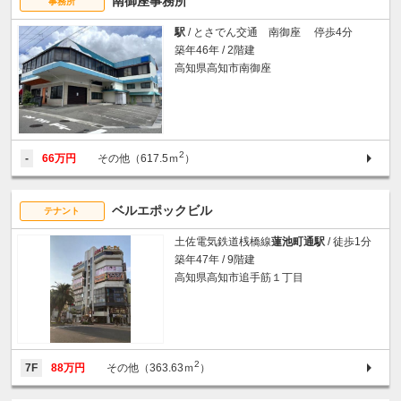
南御座事務所
事務所
駅
/ とさでん交通 南御座 停歩4分
築年46年 / 2階建
高知県高知市南御座
2
-
66万円
その他（617.5ｍ
）
ベルエポックビル
テナント
土佐電気鉄道桟橋線
蓮池町通駅
/ 徒歩1分
築年47年 / 9階建
高知県高知市追手筋１丁目
2
7F
88万円
その他（363.63ｍ
）