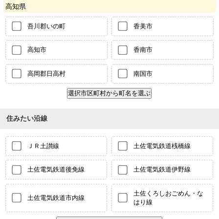
高知県
吾川郡いの町
香美市
高知市
香南市
高岡郡日高村
南国市
住みたい沿線
ＪＲ土讃線
土佐電気鉄道桟橋線
土佐電気鉄道後免線
土佐電気鉄道伊野線
土佐くろしおごめん・な
土佐電気鉄道市内線
はり線