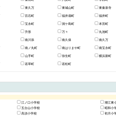
町
東久万
東城山町
東秦泉寺
町
百石町
福井扇町
福井町
宝永町
洞ケ島町
本宮町
升形
万々
丸池町
南川添
南久保
南久万
町
南ノ丸町
南はりまや町
南宝永町
山手町
弥生町
横浜新町
町
若草町
若松町
江ノ口小学校
潮江東
五台山小学校
昭和小
高須小学校
初月小