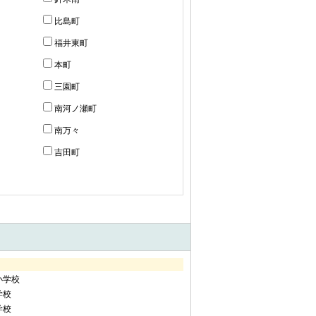
比島町
福井東町
本町
三園町
南河ノ瀬町
南万々
吉田町
小学校
学校
学校