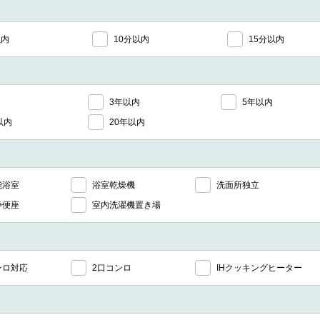
以内
10分以内
15分以内
3年以内
5年以内
以内
20年以内
能浴室
浴室乾燥機
洗面所独立
浄便座
室内洗濯機置き場
ンロ対応
2口コンロ
IHクッキングヒーター