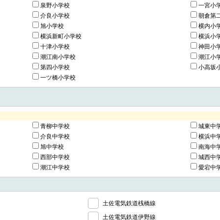
泉野小学校
一宮小
介良小学校
朝倉第
旭小学校
横内小
横浜新町小学校
横浜小
十津小学校
神田小
潮江南小学校
潮江小
第四小学校
小高坂
一ツ橋小学校
青柳中学校
城東中
介良中学校
横浜中
旭中学校
南海中
西部中学校
城西中
潮江中学校
愛宕中
土佐電気鉄道桟橋線
土佐電気鉄道伊野線