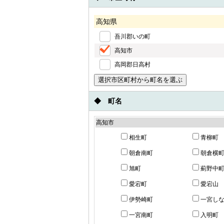
高知県
吾川郡いの町
高知市
高岡郡日高村
◆ 町名
高知市
相生町
青柳町
朝倉南町
朝倉横
旭町
薊野中
愛宕町
愛宕山
伊勢崎町
一宮し
一宮南町
入明町