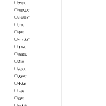
大原町
鴨部上町
北新田町
介良
幸町
佐々木町
下島町
新屋敷
高須
高見町
天神町
中水道
長浜
西町
針木南