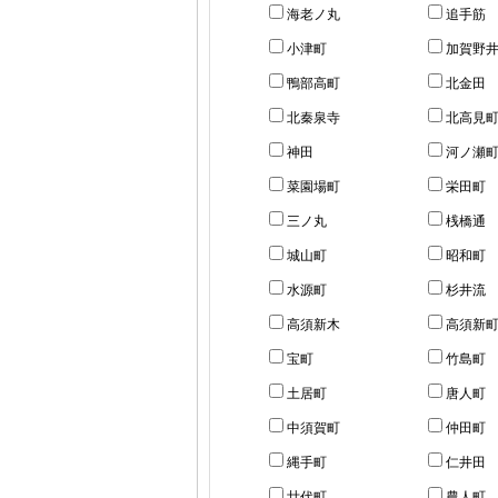
海老ノ丸
追手筋
小津町
加賀野
鴨部高町
北金田
北秦泉寺
北高見
神田
河ノ瀬
菜園場町
栄田町
三ノ丸
桟橋通
城山町
昭和町
水源町
杉井流
高須新木
高須新
宝町
竹島町
土居町
唐人町
中須賀町
仲田町
縄手町
仁井田
廿代町
農人町