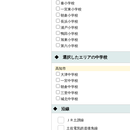
秦小学校
一宮東小学校
朝倉小学校
長浜小学校
浦戸小学校
鴨田小学校
旭東小学校
第六小学校
◆ 選択したエリアの中学校
高知市
大津中学校
一宮中学校
朝倉中学校
三里中学校
城北中学校
◆ 沿線
ＪＲ土讃線
土佐電気鉄道後免線