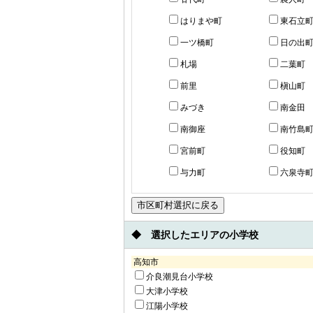
はりまや町
東石立
一ツ橋町
日の出
札場
二葉町
前里
槇山町
みづき
南金田
南御座
南竹島
宮前町
役知町
与力町
六泉寺
◆ 選択したエリアの小学校
高知市
介良潮見台小学校
大津小学校
江陽小学校