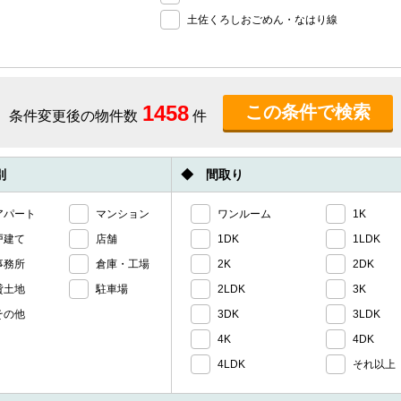
土佐くろしおごめん・なはり線
1458
条件変更後の物件数
件
別
◆ 間取り
アパート
マンション
ワンルーム
1K
戸建て
店舗
1DK
1LDK
事務所
倉庫・工場
2K
2DK
貸土地
駐車場
2LDK
3K
その他
3DK
3LDK
4K
4DK
4LDK
それ以上