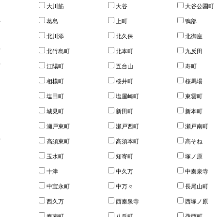
大川筋
大谷
大谷公園町
井
葛島
上町
鴨部
北川添
北久保
北御座
町
北竹島町
北本町
九反田
町
江陽町
五台山
寿町
相模町
桜井町
桜馬場
塩田町
塩屋崎町
東雲町
城見町
新田町
新本町
瀬戸東町
瀬戸西町
瀬戸南町
町
高須東町
高須本町
高そね
玉水町
知寄町
塚ノ原
十津
中久万
中秦泉寺
中宝永町
中万々
長尾山町
西久万
西秦泉寺
西塚ノ原
秦南町
八反町
孕西町