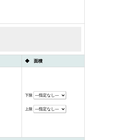
◆ 面積
下限
上限