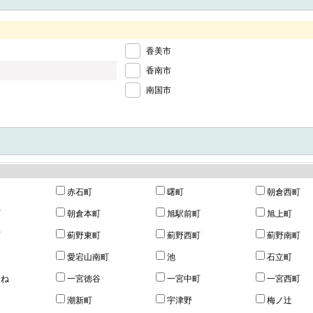
香美市
香南市
南国市
赤石町
曙町
朝倉西町
町
朝倉本町
旭駅前町
旭上町
町
薊野東町
薊野西町
薊野南町
愛宕山南町
池
石立町
なね
一宮徳谷
一宮中町
一宮西町
潮新町
宇津野
梅ノ辻