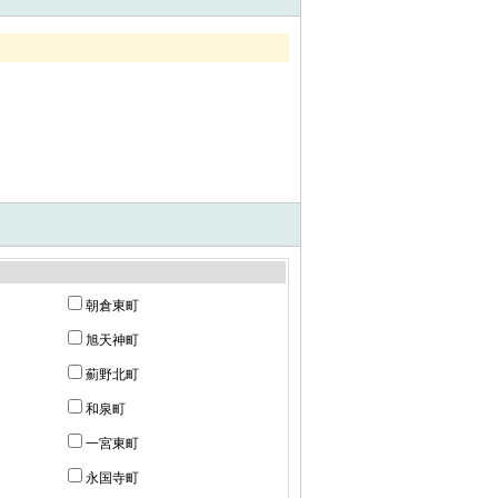
朝倉東町
旭天神町
薊野北町
和泉町
一宮東町
永国寺町