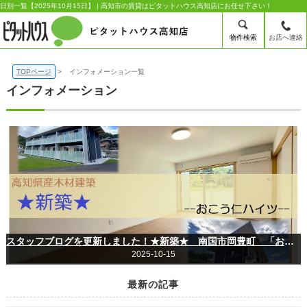
日別一覧【2025年10月15日】 | 高知市の賃貸はピタットハウス高知店にお任せ下さい！
物件検索
お店へ連絡
TOPページ
インフォメーション一覧
インフォメーション
スタッフブログを更新しました！★新築★ 南国市岡豊町 「おこう仁ハイツ」大公開！
2025-10-15
最新の記事