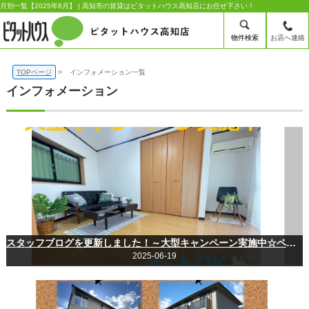
月別一覧【2025年6月】 | 高知市の賃貸はピタットハウス高知店にお任せ下さい！
物件検索
お店へ連絡
TOPページ
インフォメーション一覧
インフォメーション
スタッフブログを更新しました！～大型キャンペーン実施中☆ペット可になりました(∪・ω・)～
2025-06-19