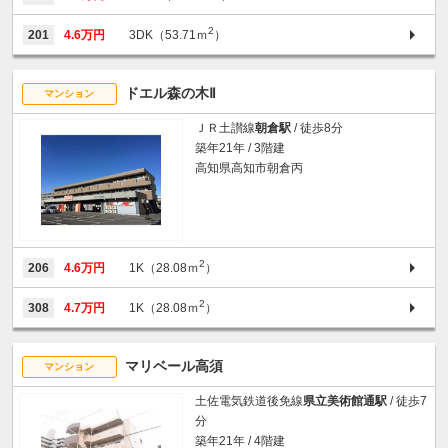
2
201
4.6万円
3DK（53.71ｍ
）
ドエル森の木Ⅱ
マンション
ＪＲ土讃線
朝倉駅
/ 徒歩8分
築年21年 / 3階建
高知県高知市朝倉丙
2
206
4.6万円
1K（28.08ｍ
）
2
308
4.7万円
1K（28.08ｍ
）
マリベール高須
マンション
土佐電気鉄道後免線
県立美術館通駅
/ 徒歩7
分
築年21年 / 4階建