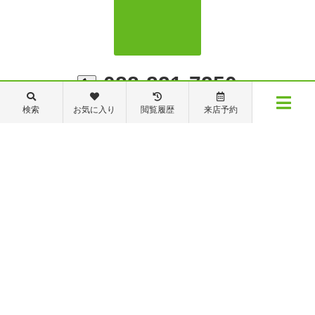
088-821-7250
検索
お気に入り
閲覧履歴
来店予約
メニュー
物件検索
閲覧履歴
お気に入り
保存した条件
管理・修繕部TEL