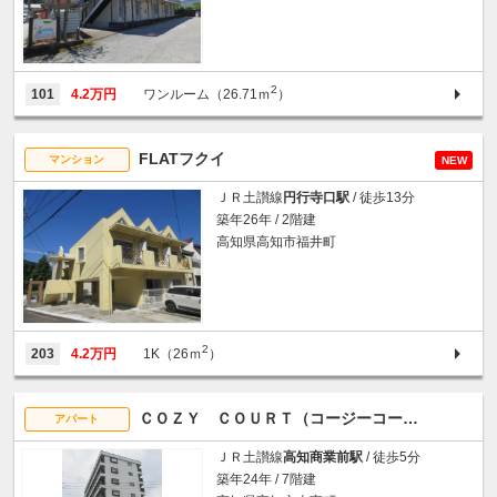
2
101
4.2万円
ワンルーム（26.71ｍ
）
FLATフクイ
マンション
NEW
ＪＲ土讃線
円行寺口駅
/ 徒歩13分
築年26年 / 2階建
高知県高知市福井町
2
203
4.2万円
1K（26ｍ
）
ＣＯＺＹ ＣＯＵＲＴ（コージーコート）
アパート
ＪＲ土讃線
高知商業前駅
/ 徒歩5分
築年24年 / 7階建