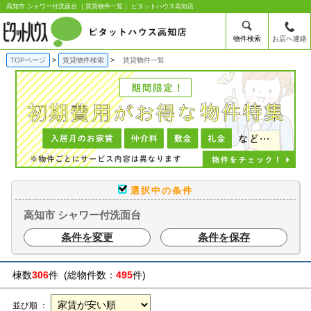
高知市 シャワー付洗面台 ｜賃貸物件一覧｜ ピタットハウス高知店
物件検索
お店へ連絡
TOPページ
賃貸物件検索
賃貸物件一覧
選択中の条件
高知市 シャワー付洗面台
条件を変更
条件を保存
棟数
306
件 (総物件数：
495
件)
並び順 ：