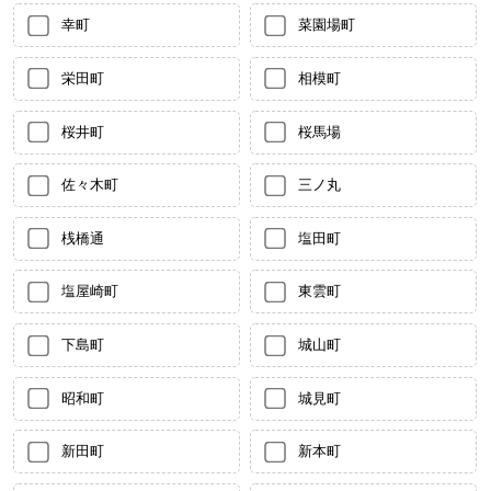
幸町
菜園場町
栄田町
相模町
桜井町
桜馬場
佐々木町
三ノ丸
桟橋通
塩田町
塩屋崎町
東雲町
下島町
城山町
昭和町
城見町
新田町
新本町