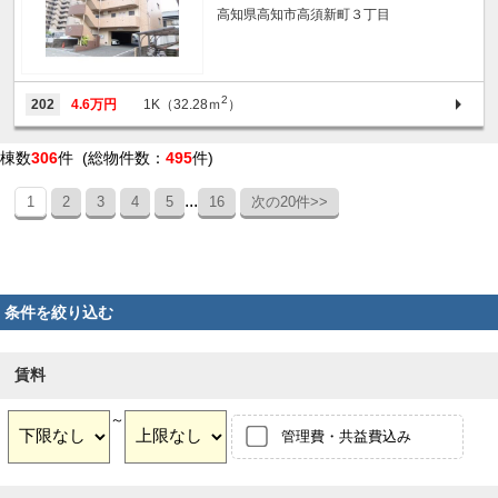
高知県高知市高須新町３丁目
2
202
4.6万円
1K（32.28ｍ
）
棟数
306
件 (総物件数：
495
件)
...
1
2
3
4
5
16
次の20件>>
条件を絞り込む
賃料
～
管理費・共益費込み