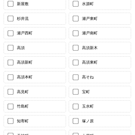
新屋敷
水源町
杉井流
瀬戸東町
瀬戸西町
瀬戸南町
高須
高須新木
高須新町
高須東町
高須本町
高そね
高見町
宝町
竹島町
玉水町
知寄町
塚ノ原