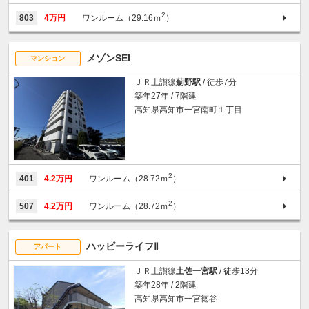
2
803
4万円
ワンルーム（29.16ｍ
）
メゾンSEI
マンション
ＪＲ土讃線
薊野駅
/ 徒歩7分
築年27年 / 7階建
高知県高知市一宮南町１丁目
2
401
4.2万円
ワンルーム（28.72ｍ
）
2
507
4.2万円
ワンルーム（28.72ｍ
）
ハッピーライフⅡ
アパート
ＪＲ土讃線
土佐一宮駅
/ 徒歩13分
築年28年 / 2階建
高知県高知市一宮徳谷