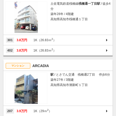
土佐電気鉄道桟橋線
桟橋通一丁目駅
/ 徒歩4
分
築年28年 / 4階建
高知県高知市桟橋通１丁目
2
301
3.8万円
1K（26.83ｍ
）
2
402
3.8万円
1K（26.83ｍ
）
ARCADIA
マンション
駅
/ とさでん交通 桟橋通2丁目 停歩6分
築年27年 / 3階建
高知県高知市潮新町１丁目
2
207
3.9万円
1K（29ｍ
）