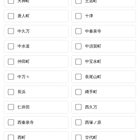
天神町
土居町
唐人町
十津
中久万
中秦泉寺
中水道
中須賀町
仲田町
中宝永町
中万々
長尾山町
長浜
縄手町
仁井田
西久万
西秦泉寺
西塚ノ原
西町
廿代町