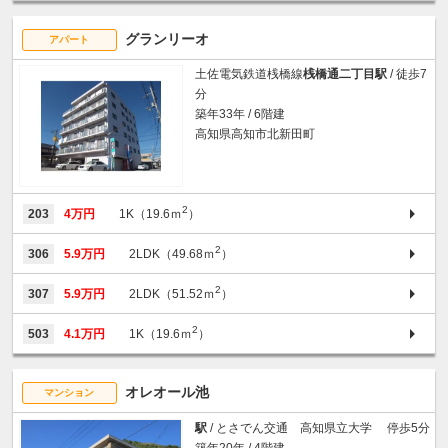
グランリーオ
アパート
土佐電気鉄道桟橋線
桟橋通二丁目駅
/ 徒歩7
分
築年33年 / 6階建
高知県高知市北新田町
2
203
4万円
1K（19.6ｍ
）
2
306
5.9万円
2LDK（49.68ｍ
）
2
307
5.9万円
2LDK（51.52ｍ
）
2
503
4.1万円
1K（19.6ｍ
）
オレオール池
マンション
駅
/ とさでん交通 高知県立大学 停歩5分
築年20年 / 4階建