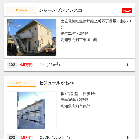
シャーメゾンフレスコ
アパート
NEW
土佐電気鉄道伊野線
上町四丁目駅
/ 徒歩20
分
築年21年 / 2階建
高知県高知市東城山町
2
102
4.5万円
1K（28ｍ
）
セジュールかもべ
アパート
駅
/ 古新堂 停歩1分
築年36年 / 2階建
高知県高知市鴨部
2
202
4.8万円
2LDK（53.54ｍ
）