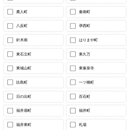
農人町
秦南町
八反町
孕西町
針木南
はりまや町
東石立町
東久万
東城山町
東秦泉寺
比島町
一ツ橋町
日の出町
百石町
福井扇町
福井町
福井東町
札場