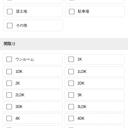
貸土地
駐車場
その他
間取り
ワンルーム
1K
1DK
1LDK
2K
2DK
2LDK
3K
3DK
3LDK
4K
4DK