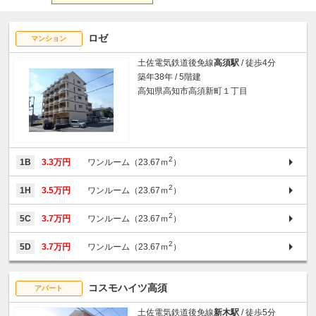
ロゼ
マンション
土佐電気鉄道後免線
高須駅
/ 徒歩4分
築年38年 / 5階建
高知県高知市高須新町１丁目
2
1B
3.3万円
ワンルーム（23.67ｍ
）
2
1H
3.5万円
ワンルーム（23.67ｍ
）
2
5C
3.7万円
ワンルーム（23.67ｍ
）
2
5D
3.7万円
ワンルーム（23.67ｍ
）
コスモハイツ高須
アパート
土佐電気鉄道後免線
新木駅
/ 徒歩5分