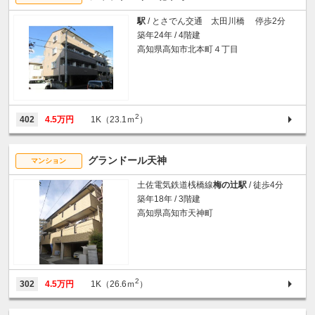
駅
/ とさでん交通 太田川橋 停歩2分
築年24年 / 4階建
高知県高知市北本町４丁目
2
402
4.5万円
1K（23.1ｍ
）
グランドール天神
マンション
土佐電気鉄道桟橋線
梅の辻駅
/ 徒歩4分
築年18年 / 3階建
高知県高知市天神町
2
302
4.5万円
1K（26.6ｍ
）