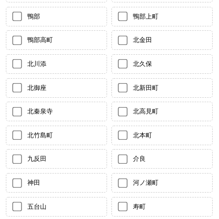
鴨部
鴨部上町
鴨部高町
北金田
北川添
北久保
北御座
北新田町
北秦泉寺
北高見町
北竹島町
北本町
九反田
介良
神田
河ノ瀬町
五台山
寿町