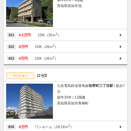
高知県高知市池
2
301
4.1万円
1DK（26ｍ
）
2
302
4万円
1DK（26ｍ
）
2
402
4万円
1DK（26ｍ
）
ロゼ2
マンション
土佐電気鉄道後免線
知寄町三丁目駅
/ 徒歩7
分
築年35年 / 11階建
高知県高知市青柳町
2
806
4万円
ワンルーム（29.16ｍ
）