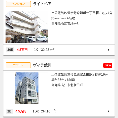
ライトベア
マンション
土佐電気鉄道伊野線
旭町一丁目駅
/ 徒歩4分
築年23年 / 4階建
高知県高知市縄手町
2
305
4.5万円
1K（32.23ｍ
）
ヴィラ鏡川
アパート
NEW
土佐電気鉄道後免線
宝永町駅
/ 徒歩16分
築年35年 / 6階建
高知県高知市北新田町
2
2B
4.5万円
1DK（34.16ｍ
）