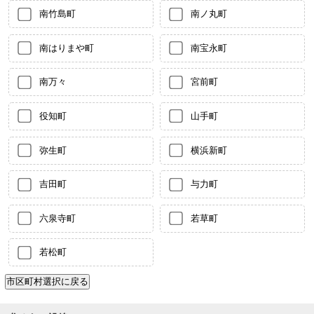
南竹島町
南ノ丸町
南はりまや町
南宝永町
南万々
宮前町
役知町
山手町
弥生町
横浜新町
吉田町
与力町
六泉寺町
若草町
若松町