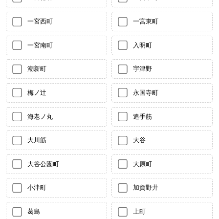
一宮西町
一宮東町
一宮南町
入明町
潮新町
宇津野
梅ノ辻
永国寺町
海老ノ丸
追手筋
大川筋
大谷
大谷公園町
大原町
小津町
加賀野井
葛島
上町