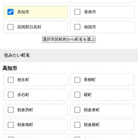
高知市
香南市
高岡郡日高村
南国市
住みたい町名
高知市
相生町
青柳町
赤石町
曙町
朝倉西町
朝倉東町
朝倉南町
朝倉横町