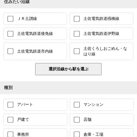
住みたい沿線
ＪＲ土讃線
土佐電気鉄道桟橋線
土佐電気鉄道後免線
土佐電気鉄道伊野線
土佐くろしおごめん・な
土佐電気鉄道市内線
はり線
種別
アパート
マンション
戸建て
店舗
事務所
倉庫・工場