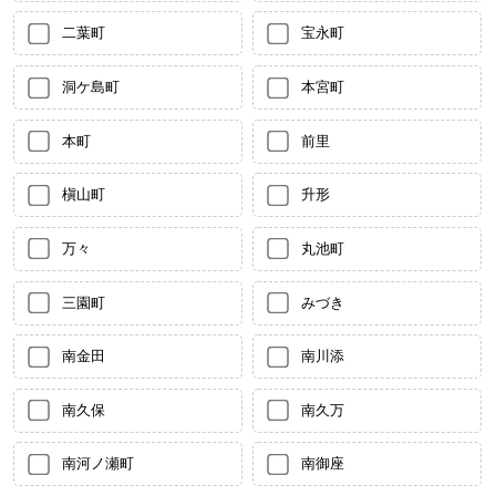
二葉町
宝永町
洞ケ島町
本宮町
本町
前里
槇山町
升形
万々
丸池町
三園町
みづき
南金田
南川添
南久保
南久万
南河ノ瀬町
南御座