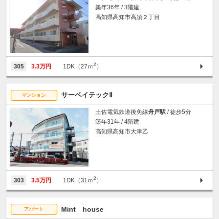
築年36年 / 3階建
高知県高知市高須２丁目
2
305
3.3万円
1DK（27ｍ
）
サーベイテックⅡ
マンション
土佐電気鉄道後免線
舟戸駅
/ 徒歩5分
築年31年 / 4階建
高知県高知市大津乙
2
303
3.5万円
1DK（31ｍ
）
Mint house
アパート