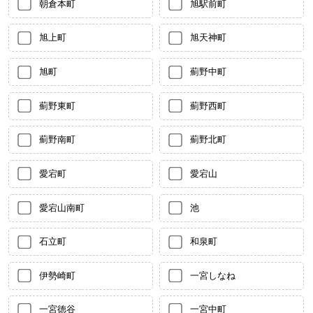
朝倉本町
旭駅前町
旭上町
旭天神町
旭町
薊野中町
薊野東町
薊野西町
薊野南町
薊野北町
愛宕町
愛宕山
愛宕山南町
池
石立町
和泉町
伊勢崎町
一宮しなね
一宮徳谷
一宮中町