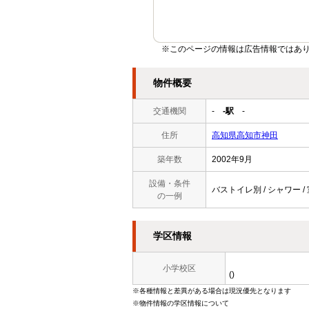
※このページの情報は広告情報ではあ
物件概要
交通機関
-
-駅
-
住所
高知県高知市神田
築年数
2002年9月
設備・条件
バストイレ別 / シャワー /
の一例
学区情報
小学校区
()
※各種情報と差異がある場合は現況優先となります
※物件情報の学区情報について