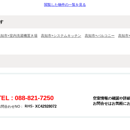
閲覧した物件の一覧を見る
す
高知市+室内洗濯機置き場
高知市+システムキッチン
高知市+バルコニー
高知市
TEL : 088-821-7250
空室情報の確認や詳
お問合せはお気軽に
XC42928072
お問合わせNO：