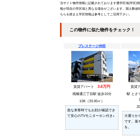
当サイト物件情報に記載されております通学区域(学区)
報が現在の学区域と異なる場合がございます。国土数値情
ちらを踏まえ学区情報は参考としてご活用下さい。
この物件に似た物件をチェック！
プレステージ仲田
3.6万円
賃貸アパート
賃貸
桟橋通三丁目駅 徒歩10分
-駅 と
1SK（33.00㎡）
2
急な来客時でもお顔が確認でき
て安心のTVモニターホン付き♪
大通りか
です。落
を。