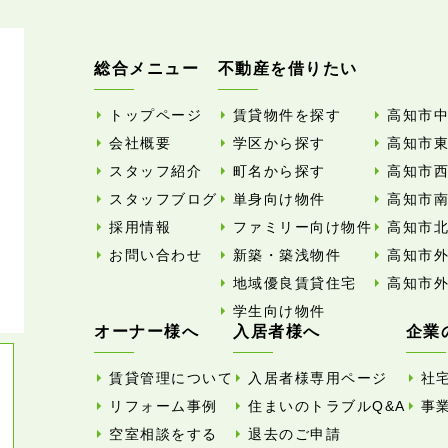
総合メニュー
不動産を借りたい
トップページ
賃貸物件を探す
高知市
会社概要
学区から探す
高知市
スタッフ紹介
町名から探す
高知市
スタッフブログ
単身向け物件
高知市
採用情報
ファミリー向け物件
高知市
お問い合わせ
新築・築浅物件
高知市
地域優良賃貸住宅
高知市
学生向け物件
オーナー様へ
入居者様へ
企業
賃貸管理について
入居者様専用ページ
社
リフォーム事例
住まいのトラブルQ&A
事
空室相談をする
退去のご申請