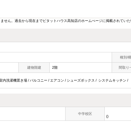
りません。過去から現在までピタットハウス高知店のホームぺージに掲載されていた
種別/
建物階建
2階
間取り
 室内洗濯機置き場 / バルコニー / エアコン / シューズボックス / システムキッチン /
中学校区
()