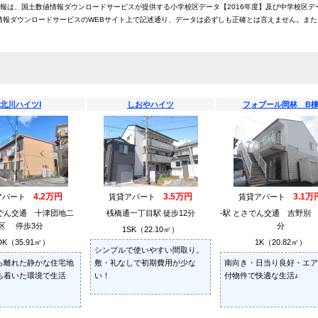
情報は、国土数値情報ダウンロードサービスが提供する小学校区データ【2016年度】及び中学校区デ
報ダウンロードサービスのWEBサイト上で記述通り、データは必ずしも正確とは言えません。また
北川ハイツⅠ
しおやハイツ
フォブール岡林 B
4.2万円
3.5万円
3.1万
アパート
賃貸アパート
賃貸アパート
さでん交通 十津団地二
桟橋通一丁目駅 徒歩12分
-駅 とさでん交通 吉野別
区 停歩3分
分
1SK（22.10㎡）
DK（35.91㎡）
1K（20.82㎡）
シンプルで使いやすい間取り。
ら離れた静かな住宅地
敷・礼なしで初期費用が少な
南向き・日当り良好・エア
ち着いた環境で生活
い！
付物件で快適な生活♪