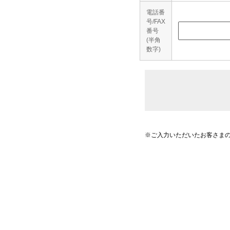
電話番
号/FAX
番号
(半角
数字)
※ご入力いただいたお客さま