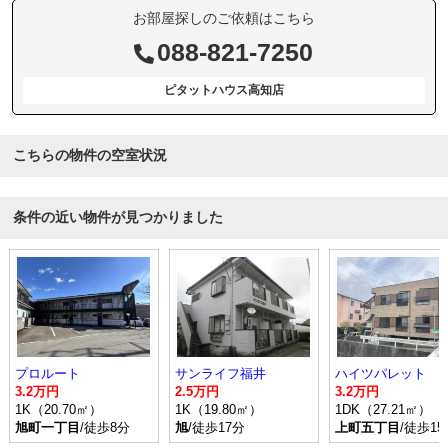
お部屋探しのご依頼はこちら
088-821-7250
ピタットハウス高知店
こちらの物件の空室状況
条件の近い物件が見つかりました
プロルート
サンライフ福井
ハイツパレット
3.2万円
2.5万円
3.2万円
1K（20.70㎡）
1K（19.80㎡）
1DK（27.21㎡）
旭町一丁目
/徒歩8分
旭
/徒歩17分
上町五丁目
/徒歩15