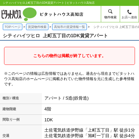
シティハイツヒロ上町五丁目の1DK賃貸アパート | ピタットハウス高知店
物件検索
お店へ連絡
TOPページ
賃貸物件検索
高知市の賃貸情報一覧
シティハイツヒロ 上町五丁目の
シティハイツヒロ
上町五丁目の1DK賃貸アパート
こちらの物件は掲載が終了しています。
※このページの情報は広告情報ではありません。過去から現在までピタットハ
ウス高知店のホームぺージに掲載されていた物件情報を元に生成した参考情報
です。
アパート / S造(鉄骨造)
種別 / 構造
4階
建物階建
1DK
間取り一例
土佐電気鉄道伊野線「上町五丁目」駅 徒歩1分
土佐電気鉄道伊野線「旭町一丁目」駅 徒歩4分
交通