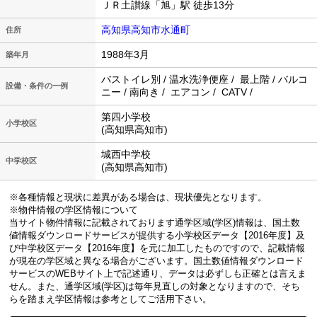
ＪＲ土讃線「旭」駅 徒歩13分
高知県高知市水通町
住所
1988年3月
築年月
バストイレ別 / 温水洗浄便座 / 最上階 / バルコ
設備・条件の一例
ニー / 南向き / エアコン / CATV /
第四小学校
小学校区
(高知県高知市)
城西中学校
中学校区
(高知県高知市)
※各種情報と現状に差異がある場合は、現状優先となります。
※物件情報の学区情報について
当サイト物件情報に記載されております通学区域(学区)情報は、国土数
値情報ダウンロードサービスが提供する小学校区データ【2016年度】及
び中学校区データ【2016年度】を元に加工したものですので、記載情報
が現在の学区域と異なる場合がございます。国土数値情報ダウンロード
サービスのWEBサイト上で記述通り、データは必ずしも正確とは言えま
せん。また、通学区域(学区)は毎年見直しの対象となりますので、そち
らを踏まえ学区情報は参考としてご活用下さい。