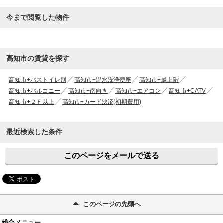
今まで閲覧した物件
高知市の賃貸を探す
高知市+バストイレ別
高知市+温水洗浄便座
高知市+最上階
高知市+バルコニー
高知市+南向き
高知市+エアコン
高知市+CATV
高知市+２Ｆ以上
高知市+カード決済(初期費用)
最近検索した条件
このページをメールで送る
このページの先頭へ
総合メニュー