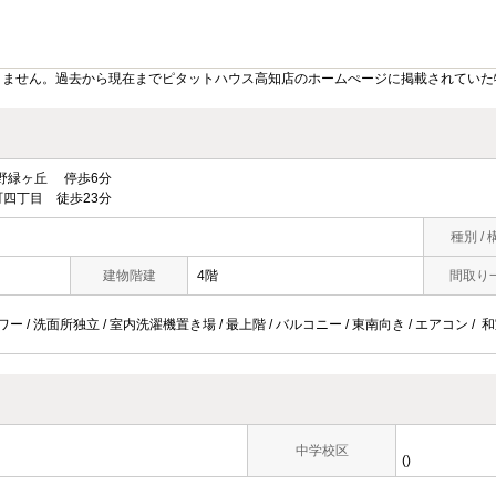
りません。過去から現在までピタットハウス高知店のホームぺージに掲載されていた
野緑ヶ丘 停歩6分
四丁目 徒歩23分
種別 / 
建物階建
4階
間取り
ワー / 洗面所独立 / 室内洗濯機置き場 / 最上階 / バルコニー / 東南向き / エアコン / 和
中学校区
()