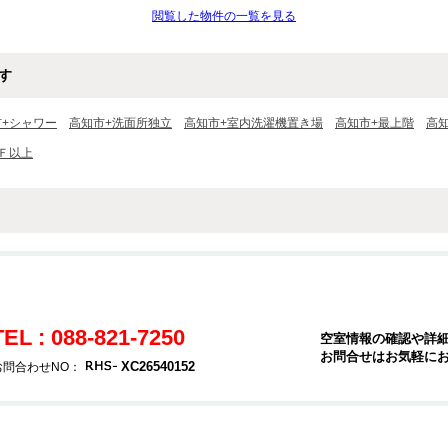
閲覧した物件の一覧を見る
す
市+シャワー
高知市+洗面所独立
高知市+室内洗濯機置き場
高知市+最上階
高
Ｆ以上
TEL : 088-821-7250
空室情報の確認や詳
お問合せはお気軽に
XC26540152
お問合わせNO：