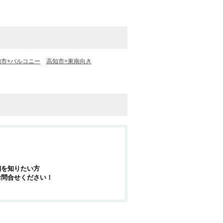
知市+バルコニー
高知市+東南向き
細を知りたい方
お問合せください！