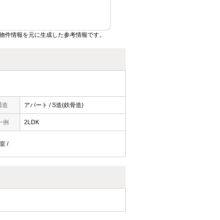
物件情報を元に生成した参考情報です。
構造
アパート / S造(鉄骨造)
一例
2LDK
室 /