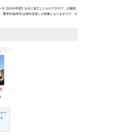
ータ【2016年度】を元に加工したものですので、記載情
、通学区域(学区)は毎年見直しの対象となりますので、そ
コ
円
分
ォー
☆