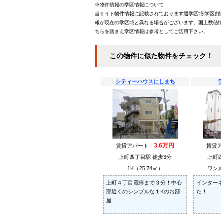
※物件情報の学区情報について
当サイト物件情報に記載されております通学区域(学区)
報が現在の学区域と異なる場合がございます。国土数値情
ちらを踏まえ学区情報は参考としてご活用下さい。
この物件に似た物件をチェック！
シティーハウスにしまち
ラ
3.6万円
賃貸アパート
賃貸
上町四丁目駅 徒歩3分
上町
1K（25.74㎡）
ワンル
上町４丁目電停まで３分！中心
インター
部近くのシンプルな１Kのお部
た！
屋