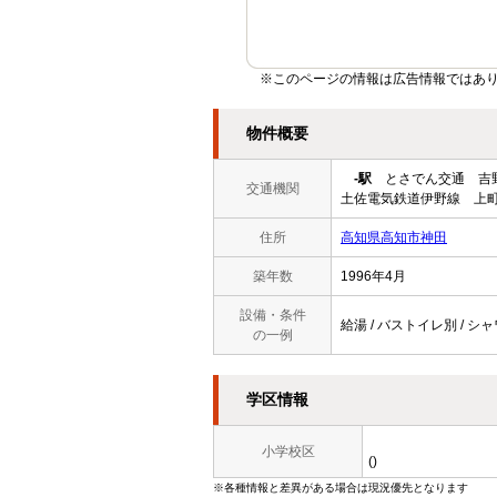
※このページの情報は広告情報ではあ
物件概要
-駅
とさでん交通 吉
交通機関
土佐電気鉄道伊野線 上町
住所
高知県高知市神田
築年数
1996年4月
設備・条件
給湯 / バストイレ別 / シャ
の一例
学区情報
小学校区
()
※各種情報と差異がある場合は現況優先となります