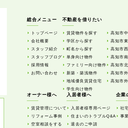
総合メニュー
不動産を借りたい
トップページ
賃貸物件を探す
高知市
会社概要
学区から探す
高知市
スタッフ紹介
町名から探す
高知市
スタッフブログ
単身向け物件
高知市
採用情報
ファミリー向け物件
高知市
お問い合わせ
新築・築浅物件
高知市
地域優良賃貸住宅
高知市
学生向け物件
オーナー様へ
入居者様へ
企業
賃貸管理について
入居者様専用ページ
社
リフォーム事例
住まいのトラブルQ&A
事
空室相談をする
退去のご申請