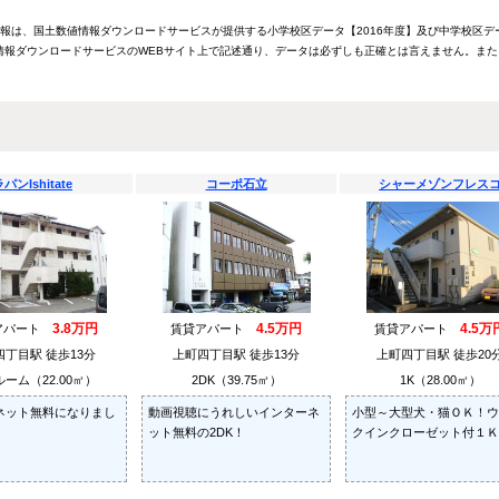
情報は、国土数値情報ダウンロードサービスが提供する小学校区データ【2016年度】及び中学校区デ
報ダウンロードサービスのWEBサイト上で記述通り、データは必ずしも正確とは言えません。また
パンIshitate
コーポ石立
シャーメゾンフレス
3.8万円
4.5万円
4.5万
アパート
賃貸アパート
賃貸アパート
四丁目駅 徒歩13分
上町四丁目駅 徒歩13分
上町四丁目駅 徒歩20
ーム（22.00㎡）
2DK（39.75㎡）
1K（28.00㎡）
ネット無料になりまし
動画視聴にうれしいインターネ
小型～大型犬・猫ＯＫ！ウ
ット無料の2DK！
クインクローゼット付１Ｋ