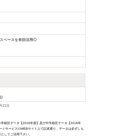
スペースを有効活用◎
()
月21日
校区データ【2016年度】及び中学校区データ【2016年
ードサービスのWEBサイト上で記述通り、データは必ずしも
考としてご活用下さい。