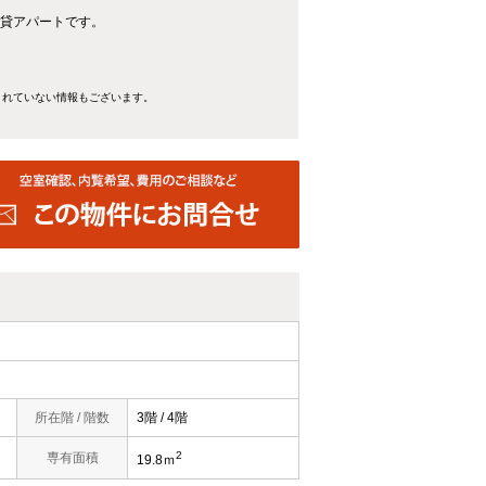
賃貸アパートです。
きれていない情報もございます。
所在階 / 階数
3階 / 4階
2
）
専有面積
19.8ｍ