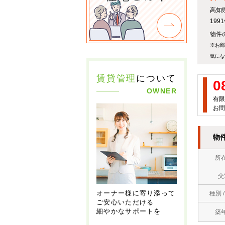
高知
19
物件の
※お部
気にな
賃貸管理
について
0
OWNER
有限
お問
物
所
交
オーナー様に寄り添って
種別 
ご安心いただける
細やかなサポートを
築