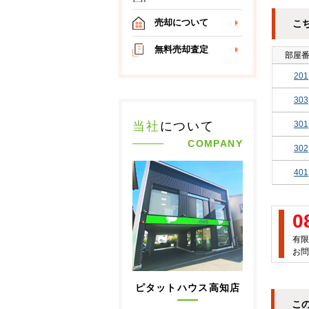
売却について
こ
無料売却査定
部屋
201
303
301
当社
について
COMPANY
302
401
0
有限
お問
ピタットハウス高知店
こ