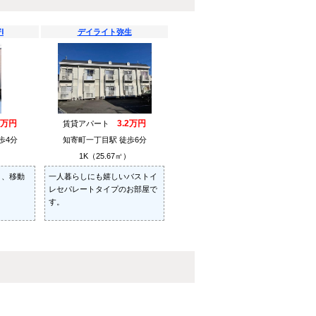
Ⅰ
デイライト弥生
7万円
3.2万円
賃貸アパート
歩4分
知寄町一丁目駅 徒歩6分
）
1K（25.67㎡）
と、移動
一人暮らしにも嬉しいバストイ
レセパレートタイプのお部屋で
す。