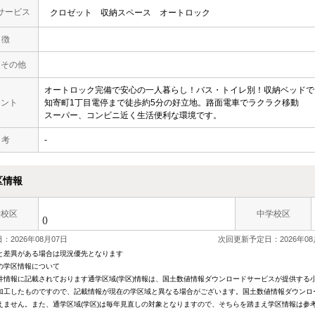
サービス
クロゼット
収納スペース
オートロック
 徴
・その他
オートロック完備で安心の一人暮らし！バス・トイレ別！収納ベッドで
メント
知寄町1丁目電停まで徒歩約5分の好立地。路面電車でラクラク移動
スーパー、コンビニ近く生活便利な環境です。
 考
-
区情報
学校区
中学校区
()
：2026年08月07日
次回更新予定日：2026年08
と差異がある場合は現況優先となります
の学区情報について
件情報に記載されております通学区域(学区)情報は、国土数値情報ダウンロードサービスが提供する小学
加工したものですので、記載情報が現在の学区域と異なる場合がございます。国土数値情報ダウンロ
えません。また、通学区域(学区)は毎年見直しの対象となりますので、そちらを踏まえ学区情報は参