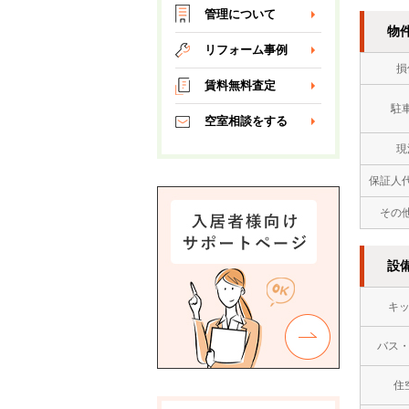
管理について
物
リフォーム事例
損
賃料無料査定
駐
空室相談をする
現
保証人
その
設
キ
バス
住