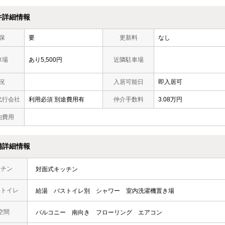
件詳細情報
保
要
更新料
なし
車場
あり5,500円
近隣駐車場
況
入居可能日
即入居可
代行会社
利用必須 別途費用有
仲介手数料
3.08万円
他費用
備詳細情報
ッチン
対面式キッチン
・トイレ
給湯
バストイレ別
シャワー
室内洗濯機置き場
空間
バルコニー
南向き
フローリング
エアコン