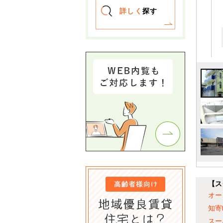
詳しく
探す
【ス
オー
知寄
スー