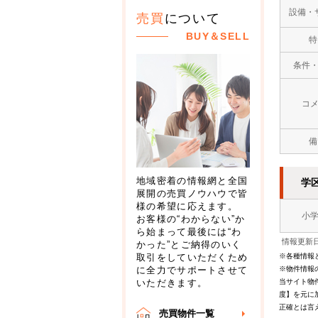
設備・
売買
について
BUY＆SELL
特
条件
コ
備
地域密着の情報網と全国
学
展開の売買ノウハウで皆
様の希望に応えます。
小
お客様の“わからない”か
ら始まって最後には“わ
情報更新日
かった”とご納得のいく
※各種情報
取引をしていただくため
※物件情報
に全力でサポートさせて
当サイト物
いただきます。
度】を元に
正確とは言
売買物件一覧