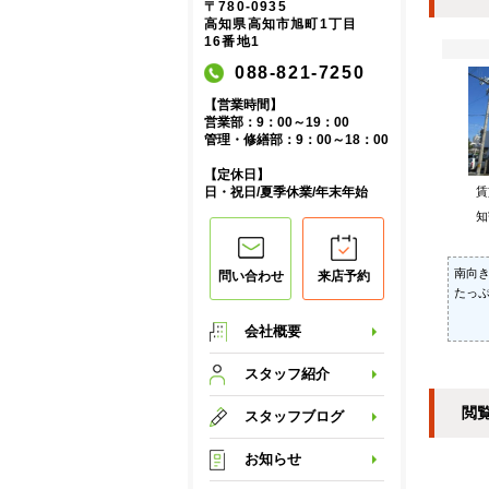
〒780-0935
高知県高知市旭町1丁目
16番地1
088-821-7250
【営業時間】
営業部：9：00～19：00
管理・修繕部：9：00～18：00
【定休日】
日・祝日/夏季休業/年末年始
知
南向
問い合わせ
来店予約
たっ
会社概要
スタッフ紹介
閲
スタッフブログ
お知らせ