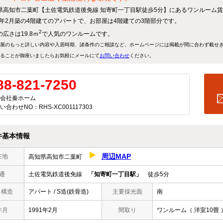
県高知市二葉町【土佐電気鉄道後免線 知寄町一丁目駅徒歩5分】にあるワンルーム
91年2月築の4階建てのアパートで、お部屋は4階建ての3階部分です。
2
広さは19.8ｍ
で人気のワンルームです。
屋のもっと詳しい内容や入居時期、諸条件のご相談など、ホームページには掲載が間に合わず載せ
ることが御座いましたらお気軽にメールにて
お問い合わせ
ください。
88-821-7250
会社秦ホーム
い合わせNO：RHS-XC001117303
件基本情報
周辺MAP
在地
高知県高知市二葉町
通
土佐電気鉄道後免線
「知寄町一丁目駅」
徒歩5分
/ 構造
アパート / S造(鉄骨造)
主要採光面
南
年月
1991年2月
間取り
ワンルーム（ 洋室10畳 