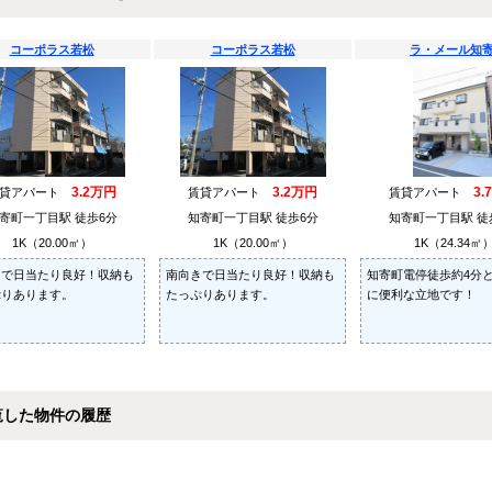
コーポラス若松
コーポラス若松
ラ・メール知寄
3.2万円
3.2万円
3.
賃貸アパート
賃貸アパート
賃貸アパート
寄町一丁目駅 徒歩6分
知寄町一丁目駅 徒歩6分
知寄町一丁目駅 徒
1K（20.00㎡）
1K（20.00㎡）
1K（24.34㎡
きで日当たり良好！収納も
南向きで日当たり良好！収納も
知寄町電停徒歩約4分
ぷりあります。
たっぷりあります。
に便利な立地です！
覧した物件の履歴