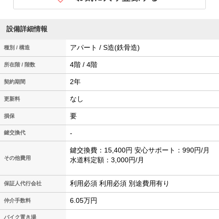
設備詳細情報
アパート / S造(鉄骨造)
種別 / 構造
4階 / 4階
所在階 / 階数
2年
契約期間
なし
更新料
要
損保
-
鍵交換代
鍵交換費：15,400円 安心サポート：990円/月
その他費用
水道料定額：3,000円/月
利用必須 利用必須 別途費用有り
保証人代行会社
6.05万円
仲介手数料
バイク置き場