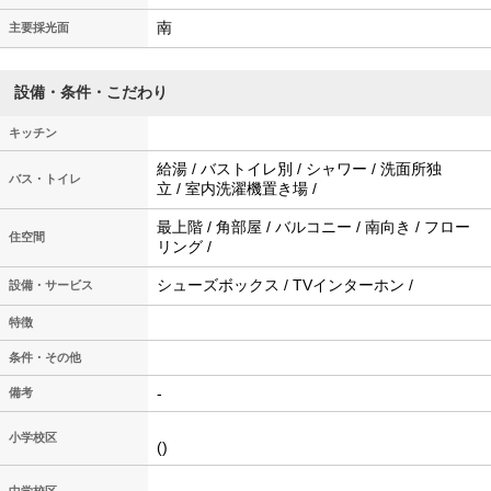
南
主要採光面
設備・条件・こだわり
キッチン
給湯 / バストイレ別 / シャワー / 洗面所独
バス・トイレ
立 / 室内洗濯機置き場 /
最上階 / 角部屋 / バルコニー / 南向き / フロー
住空間
リング /
シューズボックス / TVインターホン /
設備・サービス
特徴
条件・その他
-
備考
小学校区
()