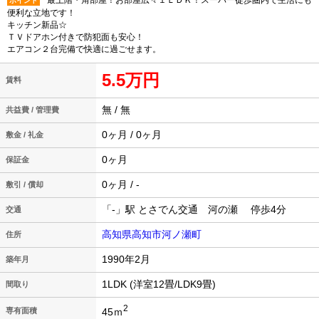
最上階・角部屋！お部屋広々１ＬＤＫ！スーパー徒歩圏内で生活にも
ポイント
便利な立地です！
キッチン新品☆
ＴＶドアホン付きで防犯面も安心！
エアコン２台完備で快適に過ごせます。
5.5万円
賃料
無 / 無
共益費 / 管理費
0ヶ月 / 0ヶ月
敷金 / 礼金
0ヶ月
保証金
0ヶ月 / -
敷引 / 償却
「-」駅 とさでん交通 河の瀬 停歩4分
交通
高知県高知市河ノ瀬町
住所
1990年2月
築年月
1LDK (洋室12畳/LDK9畳)
間取り
2
45ｍ
専有面積