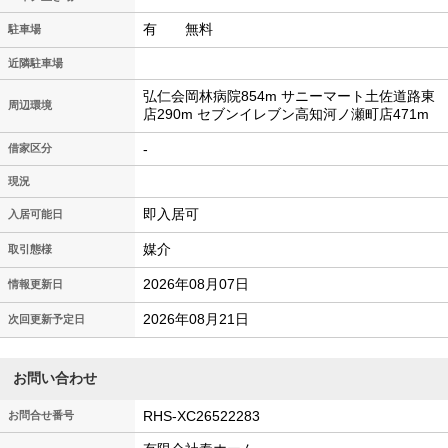
有 無料
駐車場
近隣駐車場
弘仁会岡林病院854m サニーマート土佐道路東
周辺環境
店290m セブンイレブン高知河ノ瀬町店471m
-
借家区分
現況
即入居可
入居可能日
媒介
取引態様
2026年08月07日
情報更新日
2026年08月21日
次回更新予定日
お問い合わせ
RHS-XC26522283
お問合せ番号