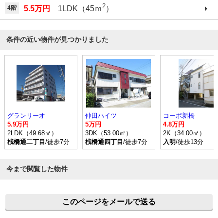
2
4階
5.5万円
1LDK（45ｍ
）
条件の近い物件が見つかりました
グランリーオ
仲田ハイツ
コーポ新橋
5.9万円
5万円
4.8万円
2LDK（49.68㎡）
3DK（53.00㎡）
2K（34.00㎡）
桟橋通二丁目
/徒歩7分
桟橋通四丁目
/徒歩7分
入明
/徒歩13分
今まで閲覧した物件
このページをメールで送る