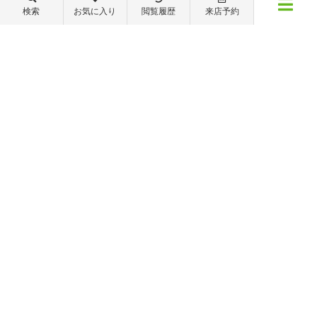
088-821-7272
検索
お気に入り
閲覧履歴
来店予約
メニュー
【営業時間】営業部：9～19時 管理・修繕部：9～18時
【定休日】日・祝日 夏季休業 年末年始
物件検索
閲覧履歴
お気に入り
保存した条件
※ピタットハウスの加盟店は独立自営であり、各店舗の責任のもと運営をしておりま
す。尚、建築・リフォーム等の請負業につきましては、有限会社秦ホームの責任のもと
運営しております。