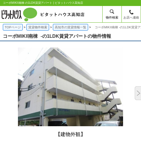
コーポMIKIⅠ南棟-の1LDK賃貸アパート | ピタットハウス高知店
物件検索
お店へ連絡
TOPページ
賃貸物件検索
高知市の賃貸情報一覧
コーポMIKIⅠ南棟 -の1LDK賃貸
コーポMIKIⅠ南棟
-の1LDK賃貸アパートの物件情報
【建物外観】