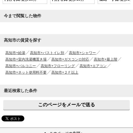
今まで閲覧した物件
高知市の賃貸を探す
高知市+給湯
高知市+バストイレ別
高知市+シャワー
高知市+室内洗濯機置き場
高知市+ガスコンロ対応
高知市+最上階
高知市+バルコニー
高知市+フローリング
高知市+エアコン
高知市+ネット使用料不要
高知市+２Ｆ以上
最近検索した条件
このページをメールで送る