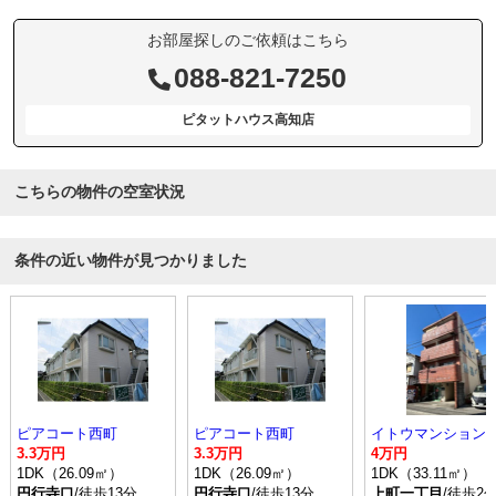
お部屋探しのご依頼はこちら
088-821-7250
ピタットハウス高知店
こちらの物件の空室状況
条件の近い物件が見つかりました
ピアコート西町
ピアコート西町
イトウマンションⅢ
3.3万円
3.3万円
4万円
1DK（26.09㎡）
1DK（26.09㎡）
1DK（33.11㎡）
円行寺口
/徒歩13分
円行寺口
/徒歩13分
上町一丁目
/徒歩2