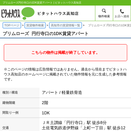
プリムローズ円行寺口の1DK賃貸アパート | ピタットハウス高知店
物件検索
お店へ連絡
TOPページ
賃貸物件検索
高知市の賃貸情報一覧
プリムローズ 円行寺口の1DK賃
プリムローズ
円行寺口の1DK賃貸アパート
こちらの物件は掲載が終了しています。
※このページの情報は広告情報ではありません。過去から現在までピタットハ
ウス高知店のホームぺージに掲載されていた物件情報を元に生成した参考情報
です。
アパート / 軽量鉄骨造
種別 / 構造
2階
建物階建
1DK
間取り一例
ＪＲ土讃線「円行寺口」駅 徒歩8分
土佐電気鉄道伊野線「上町一丁目」駅 徒歩12
交通