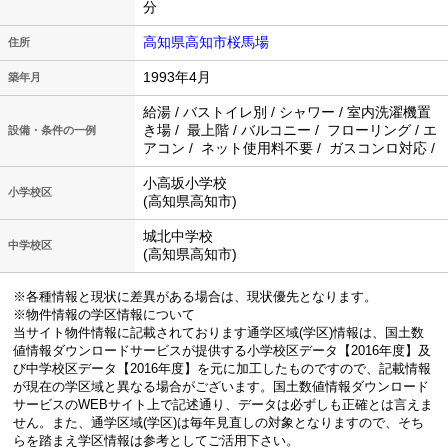
分
高知県高知市桜馬場
住所
1993年4月
築年月
給湯 / バストイレ別 / シャワー / 室内洗濯機置
き場 / 最上階 / バルコニー / フローリング / エ
設備・条件の一例
アコン / ネット使用料不要 / ガスコンロ対応 /
小高坂小学校
小学校区
(高知県高知市)
城北中学校
中学校区
(高知県高知市)
※各種情報と現状に差異がある場合は、現状優先となります。
※物件情報の学区情報について
当サイト物件情報に記載されております通学区域(学区)情報は、国土数
値情報ダウンロードサービスが提供する小学校区データ【2016年度】及
び中学校区データ【2016年度】を元に加工したものですので、記載情報
が現在の学区域と異なる場合がございます。国土数値情報ダウンロード
サービスのWEBサイト上で記述通り、データは必ずしも正確とは言えま
せん。また、通学区域(学区)は毎年見直しの対象となりますので、そち
らを踏まえ学区情報は参考としてご活用下さい。