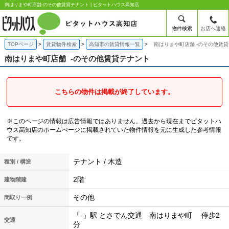
南はりまや町店舗-のその他賃貸テナント | ピタットハウス高知店
物件検索
お店へ連絡
TOPページ
賃貸物件検索
高知市の賃貸情報一覧
南はりまや町店舗 -のその他賃
南はりまや町店舗
-のその他賃貸テナント
こちらの物件は掲載が終了しています。
※このページの情報は広告情報ではありません。過去から現在までピタットハ
ウス高知店のホームぺージに掲載されていた物件情報を元に生成した参考情報
です。
テナント / 木造
種別 / 構造
2階
建物階建
その他
間取り一例
「-」駅 とさでん交通 南はりまや町 停歩2
交通
分