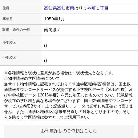
高知県高知市南はりまや町１丁目
住所
1959年1月
築年月
南向き /
設備・条件の一例
小学校区
()
中学校区
()
※各種情報と現状に差異がある場合は、現状優先となります。
※物件情報の学区情報について
当サイト物件情報に記載されております通学区域(学区)情報は、国土数
値情報ダウンロードサービスが提供する小学校区データ【2016年度】及
び中学校区データ【2016年度】を元に加工したものですので、記載情報
が現在の学区域と異なる場合がございます。国土数値情報ダウンロード
サービスのWEBサイト上で記述通り、データは必ずしも正確とは言えま
せん。また、通学区域(学区)は毎年見直しの対象となりますので、そち
らを踏まえ学区情報は参考としてご活用下さい。
お部屋探しのご依頼はこちら