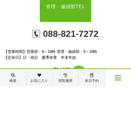
管理・修繕部TEL
088-821-7272
【営業時間】営業部：9～19時 管理・修繕部：9～18時
【定休日】日・祝日 夏季休業 年末年始
検索
お気に入り
閲覧履歴
来店予約
※ピタットハウスの加盟店は独立自営であり、各店舗の責任のもと運営をしておりま
メニュー
す。尚、建築・リフォーム等の請負業につきましては、有限会社秦ホームの責任のもと
物件検索
閲覧履歴
お気に入り
保存した条件
運営しております。