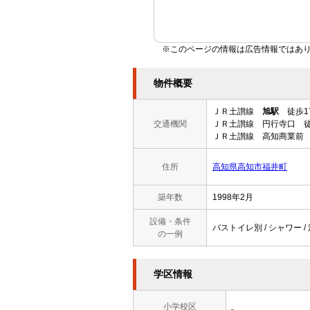
※このページの情報は広告情報ではあ
物件概要
ＪＲ土讃線
旭駅
徒歩1
交通機関
ＪＲ土讃線 円行寺口 徒
ＪＲ土讃線 高知商業前 
住所
高知県高知市福井町
築年数
1998年2月
設備・条件
バストイレ別 / シャワー / 
の一例
学区情報
小学校区