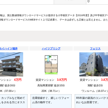
()
情報は、国土数値情報ダウンロードサービスが提供する小学校区データ【2016年度】及び中学校区デ
報ダウンロードサービスのWEBサイト上で記述通り、データは必ずしも正確とは言えません。また
カイハイツ福井
ハイツプリシア
フェリス
4万円
3.9万円
3.8
マンション
賃貸マンション
賃貸マンション
旭駅 徒歩16分
高知商業前駅 徒歩10分
旭駅 徒歩2分
DK（37.00㎡）
2DK（38.71㎡）
ワンルーム（16.07㎡
・カップルなど初めて
北環状線すぐ、嬉しいリフォー
R5年築の築浅のコンパク
しをされる方にオスス
ム済の物件です。
れいなお部屋です。