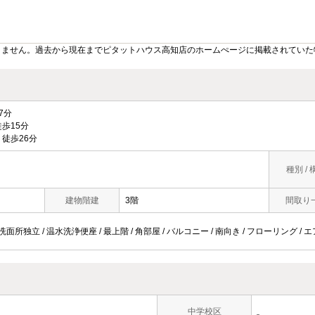
りません。過去から現在までピタットハウス高知店のホームぺージに掲載されていた
7分
歩15分
徒歩26分
種別 / 
建物階建
3階
間取り
洗面所独立 / 温水洗浄便座 / 最上階 / 角部屋 / バルコニー / 南向き / フローリング / 
中学校区