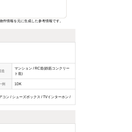
物件情報を元に生成した参考情報です。
マンション / RC造(鉄筋コンクリー
構造
ト造)
一例
1DK
エアコン / シューズボックス / TVインターホン /