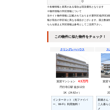
()
※各種情報と差異がある場合は現況優先となります
※物件情報の学区情報について
当サイト物件情報に記載されております通学区域(学区)
報が現在の学区域と異なる場合がございます。国土数値情
ちらを踏まえ学区情報は参考としてご活用下さい。
この物件に似た物件をチェック！
クリングレーハウス
ス
4.5万円
賃貸マンション
賃貸
円行寺口駅 徒歩12分
1K（24.62㎡）
2
インターネット（光ファイバ
新婚さん
ー、Wi-Fi）利用無料！
二人暮ら
メ