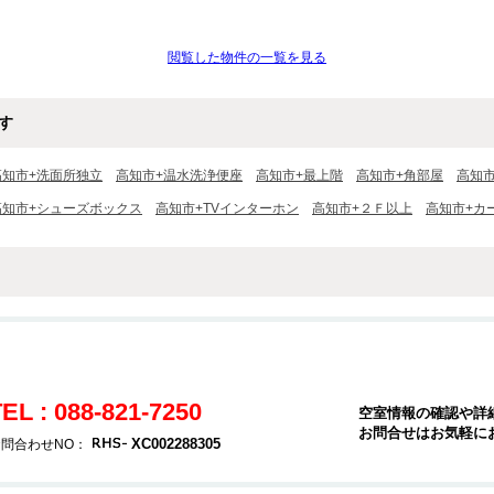
閲覧した物件の一覧を見る
す
高知市+洗面所独立
高知市+温水洗浄便座
高知市+最上階
高知市+角部屋
高知
高知市+シューズボックス
高知市+TVインターホン
高知市+２Ｆ以上
高知市+カ
EL : 088-821-7250
空室情報の確認や詳
お問合せはお気軽に
XC002288305
問合わせNO：