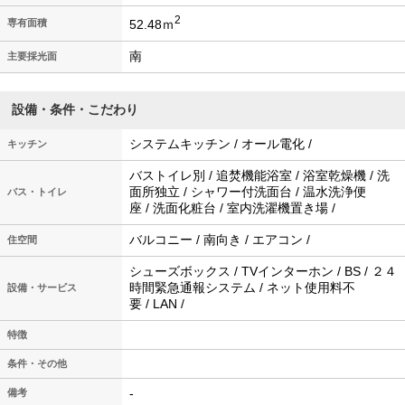
2
52.48ｍ
専有面積
南
主要採光面
設備・条件・こだわり
システムキッチン / オール電化 /
キッチン
バストイレ別 / 追焚機能浴室 / 浴室乾燥機 / 洗
面所独立 / シャワー付洗面台 / 温水洗浄便
バス・トイレ
座 / 洗面化粧台 / 室内洗濯機置き場 /
バルコニー / 南向き / エアコン /
住空間
シューズボックス / TVインターホン / BS / ２４
時間緊急通報システム / ネット使用料不
設備・サービス
要 / LAN /
特徴
条件・その他
-
備考