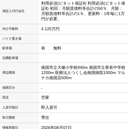
利用必須(ピタット保証Ⅱ) 利用必須(ピタット保
証Ⅱ) 初回：月額賃借料等合計の50％、月額：
保証人代行会社
月額賃借料等合計の1％、更新料：1年毎に1万
円が必要。
4.125万円
仲介手数料
バイク置き場
有 無料
駐車場
近隣駐車場
南国市立大篠小学校940m 南国市立香長中学校
1200m 医療法人つくし会南国病院1000m マル
周辺環境
ナカ南国店500m
-
借家区分
空家
現況
即入居可
入居可能日
専任
取引態様
2026年08月07日
情報更新日