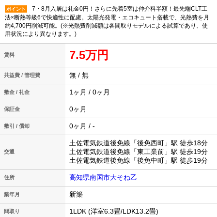
7・8月入居は礼金0円！さらに先着5室は仲介料半額！最先端CLT工
ポイント
法×断熱等級6で快適性に配慮。太陽光発電・エコキュート搭載で、光熱費を月
約4,700円削減可能。(※光熱費削減額は各間取りモデルによる試算であり、使
用状況により異なります。)
7.5万円
賃料
無 / 無
共益費 / 管理費
1ヶ月 / 0ヶ月
敷金 / 礼金
0ヶ月
保証金
0ヶ月 / -
敷引 / 償却
土佐電気鉄道後免線「後免西町」駅 徒歩18分
土佐電気鉄道後免線「東工業前」駅 徒歩19分
交通
土佐電気鉄道後免線「後免中町」駅 徒歩19分
高知県南国市大そね乙
住所
新築
築年月
1LDK (洋室6.3畳/LDK13.2畳)
間取り