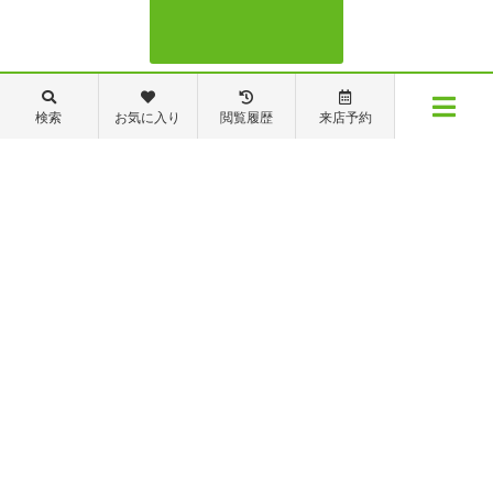
088-821-7272
検索
お気に入り
閲覧履歴
来店予約
メニュー
【営業時間】営業部：9～19時 管理・修繕部：9～18時
【定休日】日・祝日 夏季休業 年末年始
物件検索
閲覧履歴
お気に入り
保存した条件
※ピタットハウスの加盟店は独立自営であり、各店舗の責任のもと運営をしておりま
す。尚、建築・リフォーム等の請負業につきましては、有限会社秦ホームの責任のもと