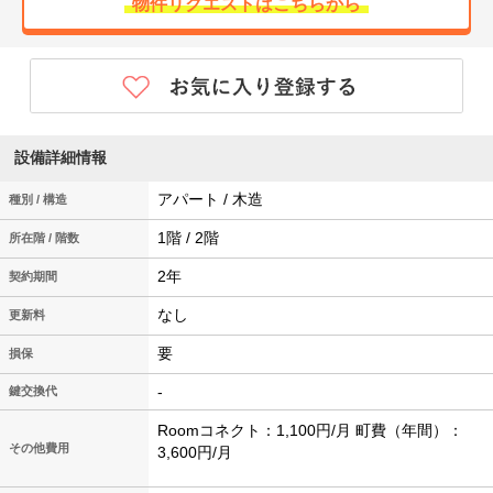
物件リクエストはこちらから
設備詳細情報
アパート / 木造
種別 / 構造
1階 / 2階
所在階 / 階数
2年
契約期間
なし
更新料
要
損保
-
鍵交換代
Roomコネクト：1,100円/月 町費（年間）：
その他費用
3,600円/月