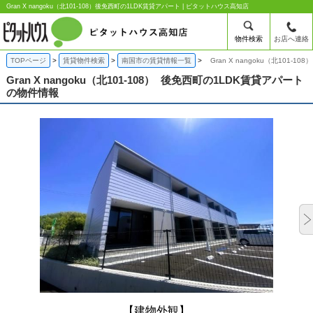
Gran X nangoku（北101-108）後免西町の1LDK賃貸アパート | ピタットハウス高知店
物件検索
お店へ連絡
TOPページ
賃貸物件検索
南国市の賃貸情報一覧
Gran X nangoku（北101-
Gran X nangoku（北101-108）
後免西町の1LDK賃貸アパート
の物件情報
【建物外観】