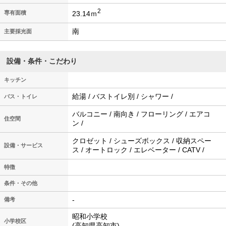
2
23.14ｍ
専有面積
南
主要採光面
設備・条件・こだわり
キッチン
給湯 / バストイレ別 / シャワー /
バス・トイレ
バルコニー / 南向き / フローリング / エアコ
住空間
ン /
クロゼット / シューズボックス / 収納スペー
設備・サービス
ス / オートロック / エレベーター / CATV /
特徴
条件・その他
-
備考
昭和小学校
小学校区
(高知県高知市)