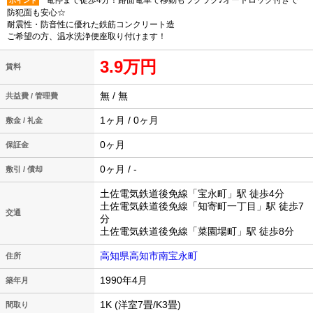
電停まで徒歩4分！路面電車で移動もラクラク♪オートロック付きで
ポイント
防犯面も安心☆
耐震性・防音性に優れた鉄筋コンクリート造
ご希望の方、温水洗浄便座取り付けます！
3.9万円
賃料
無 / 無
共益費 / 管理費
1ヶ月 / 0ヶ月
敷金 / 礼金
0ヶ月
保証金
0ヶ月 / -
敷引 / 償却
土佐電気鉄道後免線「宝永町」駅 徒歩4分
土佐電気鉄道後免線「知寄町一丁目」駅 徒歩7
交通
分
土佐電気鉄道後免線「菜園場町」駅 徒歩8分
高知県高知市南宝永町
住所
1990年4月
築年月
1K (洋室7畳/K3畳)
間取り