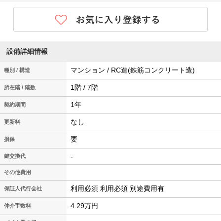
設備詳細情報
マンション / RC造(鉄筋コンクリート造)
種別 / 構造
1階 / 7階
所在階 / 階数
1年
契約期間
なし
更新料
要
損保
-
鍵交換代
その他費用
利用必須 利用必須 別途費用有
保証人代行会社
4.29万円
仲介手数料