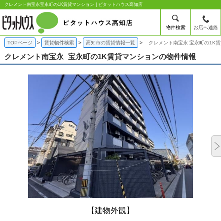
クレメント南宝永宝永町の1K賃貸マンション | ピタットハウス高知店
物件検索
お店へ連絡
TOPページ
賃貸物件検索
高知市の賃貸情報一覧
クレメント南宝永 宝永町の1K
クレメント南宝永
宝永町の1K賃貸マンションの物件情報
【建物外観】