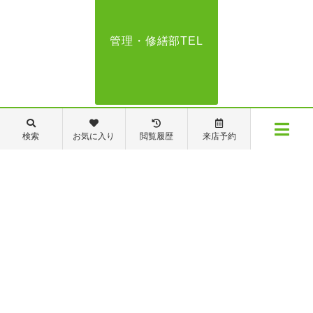
管理・修繕部TEL
088-821-7272
検索
お気に入り
閲覧履歴
来店予約
メニュー
【営業時間】営業部：9～19時 管理・修繕部：9～18時
【定休日】日・祝日 夏季休業 年末年始
物件検索
閲覧履歴
お気に入り
保存した条件
※ピタットハウスの加盟店は独立自営であり、各店舗の責任のもと運営をしておりま