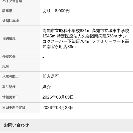
バイク置き場
あり 8,000円
駐車場
近隣駐車場
高知市立昭和小学校831m 高知市立城東中学校
1545m 特定医療法人久会図南病院538m ナン
周辺環境
コクスーパー下知店704m ファミリーマート高
知南宝永町店86m
-
借家区分
現況
即入居可
入居可能日
媒介
取引態様
2026年08月09日
情報更新日
2026年08月23日
次回更新予定日
お問い合わせ