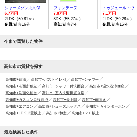
シャーメゾン北久保Ｂ棟
フォンテーヌ
6.7万円
7.8万円
7.1万円
2LDK（50.81㎡）
3DK（55.27㎡）
2LDK（59.28㎡）
薊野
/徒歩16分
高知
/徒歩7分
薊野
/徒歩15分
今まで閲覧した物件
高知市の賃貸を探す
高知市+給湯
高知市+バストイレ別
高知市+シャワー
高知市+洗面所独立
高知市+シャワー付洗面台
高知市+温水洗浄便座
高知市+洗面化粧台
高知市+室内洗濯機置き場
高知市+ガスコンロ設置済
高知市+最上階
高知市+南向き
高知市+エアコン
高知市+シューズボックス
高知市+TVインターホン
高知市+LDK12畳以上
高知市+和室
高知市+２Ｆ以上
最近検索した条件