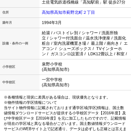
土佐電気鉄道桟橋線「高知駅前」駅 徒歩27分
高知県高知市薊野北町２丁目
住所
1994年3月
築年月
給湯 / バストイレ別 / シャワー / 洗面所独
立 / シャワー付洗面台 / 温水洗浄便座 / 洗面化
粧台 / 室内洗濯機置き場 / 最上階 / 南向き / エ
設備・条件の一例
アコン / シューズボックス / TVインターホ
ン / ガスコンロ設置済 / LDK12畳以上 / 和室 /
泉野小学校
小学校区
(高知県高知市)
一宮中学校
中学校区
(高知県高知市)
※各種情報と現状に差異がある場合は、現状優先となります。
※物件情報の学区情報について
当サイト物件情報に記載されております通学区域(学区)情報は、国土数
値情報ダウンロードサービスが提供する小学校区データ【2016年度】及
び中学校区データ【2016年度】を元に加工したものですので、記載情報
が現在の学区域と異なる場合がございます。国土数値情報ダウンロード
サービスのWEBサイト上で記述通り、データは必ずしも正確とは言えま