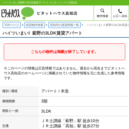
ハイツいまいⅠ薊野の3LDK賃貸アパート | ピタットハウス高知店
物件検索
お店へ連絡
TOPページ
賃貸物件検索
高知市の賃貸情報一覧
ハイツいまいⅠ 薊野の3LDK賃貸
ハイツいまいⅠ
薊野の3LDK賃貸アパート
こちらの物件は掲載が終了しています。
※このページの情報は広告情報ではありません。過去から現在までピタットハ
ウス高知店のホームぺージに掲載されていた物件情報を元に生成した参考情報
です。
アパート / 木造
種別 / 構造
3階
建物階建
3LDK
間取り一例
ＪＲ土讃線「薊野」駅 徒歩10分
ＪＲ土讃線「高知」駅 徒歩27分
交通