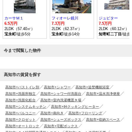
カーサＭ１
フィオーレ鏡川
ジュピター
6.5万円
7.3万円
7.5万円
2LDK（57.40㎡）
2LDK（62.37㎡）
2LDK（60.12㎡）
宝永町
/徒歩5分
宝永町
/徒歩14分
知寄町二丁目
/徒歩
今まで閲覧した物件
高知市の賃貸を探す
高知市+バストイレ別
高知市+シャワー
高知市+追焚機能浴室
高知市+洗面所独立
高知市+シャワー付洗面台
高知市+温水洗浄便座
高知市+洗面化粧台
高知市+室内洗濯機置き場
高知市+システムキッチン
高知市+IHクッキングヒーター
高知市+バルコニー
高知市+南向き
高知市+フローリング
高知市+クロゼット
高知市+シューズボックス
高知市+収納スペース
高知市+オートロック
高知市+宅配ボックス