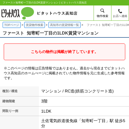
ファースト知寄町一丁目の1LDK賃貸マンション | ピタットハウス高知店
物件検索
お店へ連絡
TOPページ
賃貸物件検索
高知市の賃貸情報一覧
ファースト 知寄町一丁目の1LD
ファースト
知寄町一丁目の1LDK賃貸マンション
こちらの物件は掲載が終了しています。
※このページの情報は広告情報ではありません。過去から現在までピタットハ
ウス高知店のホームぺージに掲載されていた物件情報を元に生成した参考情報
です。
マンション / RC造(鉄筋コンクリート造)
種別 / 構造
3階
建物階建
1LDK
間取り一例
土佐電気鉄道後免線「知寄町一丁目」駅 徒歩5
分