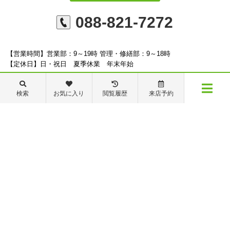
088-821-7272
【営業時間】営業部：9～19時 管理・修繕部：9～18時
【定休日】日・祝日 夏季休業 年末年始
検索
お気に入り
閲覧履歴
来店予約
メニュー
※ピタットハウスの加盟店は独立自営であり、各店舗の責任のもと運営をしておりま
物件検索
閲覧履歴
お気に入り
保存した条件
す。尚、建築・リフォーム等の請負業につきましては、有限会社秦ホームの責任のもと
運営しております。
©ピタットハウス高知店