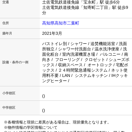
土佐電気鉄道後免線「宝永町」駅 徒歩6分
交通
土佐電気鉄道後免線「知寄町二丁目」駅 徒歩9
分
高知県高知市二葉町
住所
2021年3月
築年月
バストイレ別 / シャワー / 追焚機能浴室 / 洗面
所独立 / シャワー付洗面台 / 温水洗浄便座 / 洗
面化粧台 / 室内洗濯機置き場 / バルコニー / 南
向き / フローリング / クロゼット / シューズボ
設備・条件の一例
ックス / 収納スペース / オートロック / 宅配ボ
ックス / ２４時間緊急通報システム / ネット使
用料不要 / LAN / システムキッチン / IHクッキ
ングヒーター /
小学校区
()
中学校区
()
※各種情報と現状に差異がある場合は、現状優先となります。
※物件情報の学区情報について