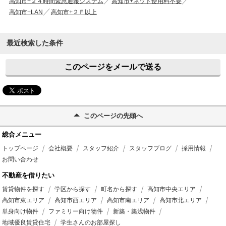
高知市+２４時間緊急通報システム
高知市+ネット使用料不要
高知市+LAN
高知市+２Ｆ以上
最近検索した条件
このページをメールで送る
このページの先頭へ
総合メニュー
トップページ
会社概要
スタッフ紹介
スタッフブログ
採用情報
お問い合わせ
不動産を借りたい
賃貸物件を探す
学区から探す
町名から探す
高知市中央エリア
高知市東エリア
高知市西エリア
高知市南エリア
高知市北エリア
単身向け物件
ファミリー向け物件
新築・築浅物件
地域優良賃貸住宅
学生さんのお部屋探し