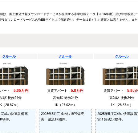
情報は、国土数値情報ダウンロードサービスが提供する小学校区データ【2016年度】及び中学校区デ
報ダウンロードサービスのWEBサイト上で記述通り、データは必ずしも正確とは言えません。また
クルール
クルール
クルール
5.65万円
5.8万円
5.9万
アパート
賃貸アパート
賃貸アパート
知駅 徒歩24分
高知駅 徒歩24分
高知駅 徒歩24分
K（28.87㎡）
1K（27.02㎡）
1K（28.87㎡）
5月完成の快適設備充
2025年5月完成の快適設備充
2025年5月完成の快適設備
K物件。
実！築浅1K物件。
実！築浅1K物件。