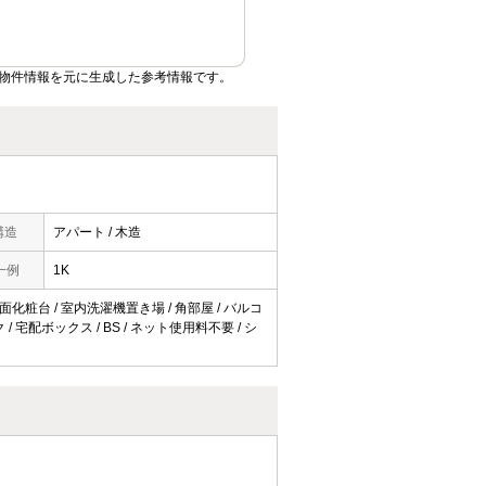
物件情報を元に生成した参考情報です。
構造
アパート / 木造
一例
1K
洗面化粧台 / 室内洗濯機置き場 / 角部屋 / バルコ
/ 宅配ボックス / BS / ネット使用料不要 / シ