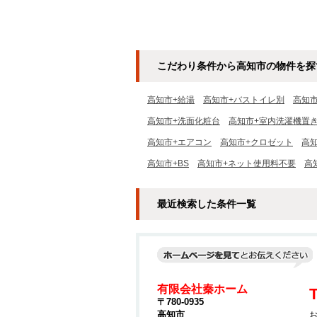
こだわり条件から高知市の物件を探
高知市+給湯
高知市+バストイレ別
高知
高知市+洗面化粧台
高知市+室内洗濯機置
高知市+エアコン
高知市+クロゼット
高
高知市+BS
高知市+ネット使用料不要
高
最近検索した条件一覧
有限会社秦ホーム
T
〒780-0935
高知市
お