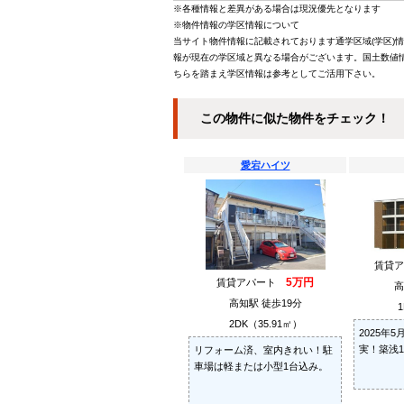
※各種情報と差異がある場合は現況優先となります
※物件情報の学区情報について
当サイト物件情報に記載されております通学区域(学区)
報が現在の学区域と異なる場合がございます。国土数値情
ちらを踏まえ学区情報は参考としてご活用下さい。
この物件に似た物件をチェック！
愛宕ハイツ
賃貸
5万円
賃貸アパート
高
高知駅 徒歩19分
1
2DK（35.91㎡）
2025年
実！築浅1
リフォーム済、室内きれい！駐
車場は軽または小型1台込み。