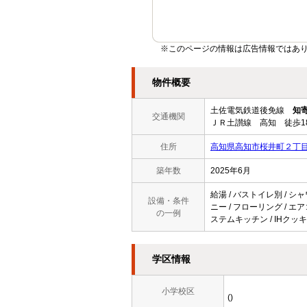
※このページの情報は広告情報ではあ
物件概要
土佐電気鉄道後免線
知
交通機関
ＪＲ土讃線 高知 徒歩1
住所
高知県高知市桜井町２丁
築年数
2025年6月
給湯 / バストイレ別 / シ
設備・条件
ニー / フローリング / エア
の一例
ステムキッチン / IHクッ
学区情報
小学校区
()