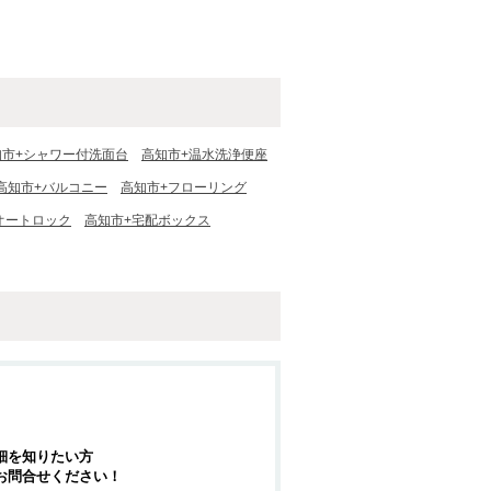
知市+シャワー付洗面台
高知市+温水洗浄便座
高知市+バルコニー
高知市+フローリング
オートロック
高知市+宅配ボックス
細を知りたい方
お問合せください！