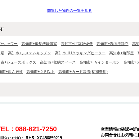
閲覧した物件の一覧を見る
す
市+シャワー
高知市+追焚機能浴室
高知市+浴室乾燥機
高知市+洗面所独立
高
き場
高知市+システムキッチン
高知市+IHクッキングヒーター
高知市+角部屋
知市+シューズボックス
高知市+収納スペース
高知市+TVインターホン
高知市+
知市+即入居可
高知市+２Ｆ以上
高知市+カード決済(初期費用)
EL : 088-821-7250
空室情報の確認や詳
お問合せはお気軽に
XC456859219
問合わせNO：