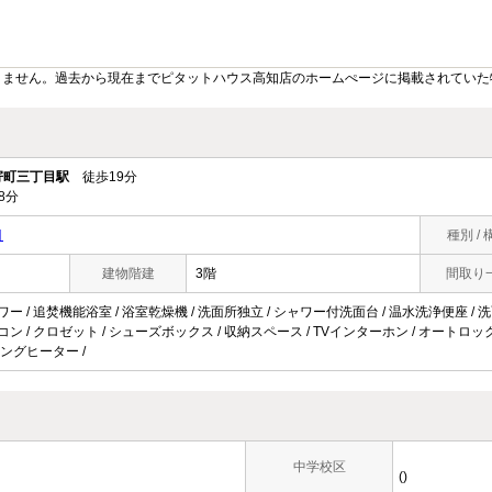
りません。過去から現在までピタットハウス高知店のホームぺージに掲載されていた
寄町三丁目駅
徒歩19分
8分
目
種別 / 
建物階建
3階
間取り
ャワー / 追焚機能浴室 / 浴室乾燥機 / 洗面所独立 / シャワー付洗面台 / 温水洗浄便座 / 
コン / クロゼット / シューズボックス / 収納スペース / TVインターホン / オートロック 
キングヒーター /
中学校区
()