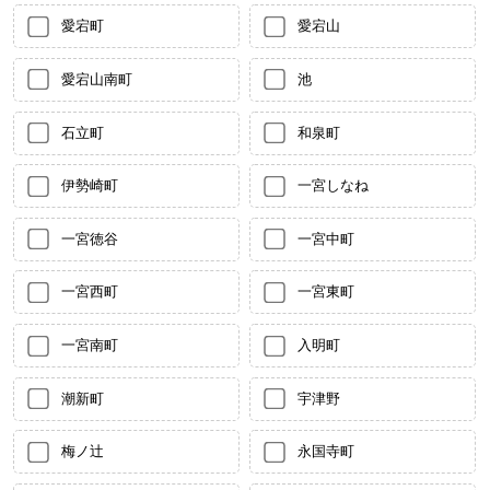
愛宕町
愛宕山
愛宕山南町
池
石立町
和泉町
伊勢崎町
一宮しなね
一宮徳谷
一宮中町
一宮西町
一宮東町
一宮南町
入明町
潮新町
宇津野
梅ノ辻
永国寺町