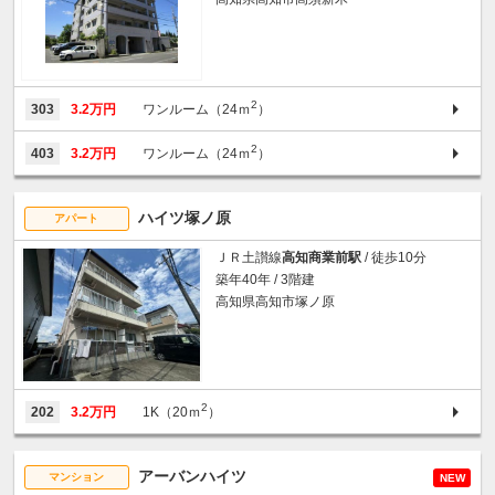
2
303
3.2万円
ワンルーム（24ｍ
）
2
403
3.2万円
ワンルーム（24ｍ
）
ハイツ塚ノ原
アパート
ＪＲ土讃線
高知商業前駅
/ 徒歩10分
築年40年 / 3階建
高知県高知市塚ノ原
2
202
3.2万円
1K（20ｍ
）
アーバンハイツ
マンション
NEW