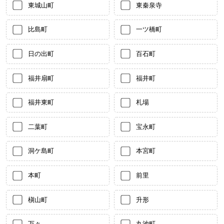
東城山町
東秦泉寺
比島町
一ツ橋町
日の出町
百石町
福井扇町
福井町
福井東町
札場
二葉町
宝永町
洞ケ島町
本宮町
本町
前里
槇山町
升形
万々
丸池町