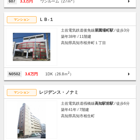
607
3.3万円
ワンルーム（27ｍ
）
ＬＢ-１
マンション
土佐電気鉄道後免線
菜園場町駅
/ 徒歩3分
築年38年 / 11階建
高知県高知市桜井町１丁目
2
N0502
3.6万円
1DK（26.8ｍ
）
レジデンス・ノナミ
マンション
土佐電気鉄道桟橋線
高知駅前駅
/ 徒歩6分
築年41年 / 7階建
高知県高知市相生町