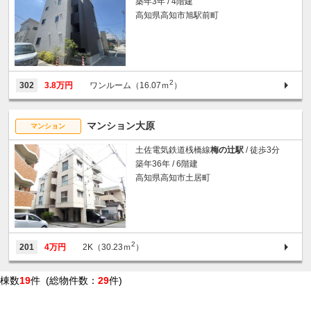
築年3年 / 4階建
高知県高知市旭駅前町
2
302
3.8万円
ワンルーム（16.07ｍ
）
マンション大原
マンション
土佐電気鉄道桟橋線
梅の辻駅
/ 徒歩3分
築年36年 / 6階建
高知県高知市土居町
2
201
4万円
2K（30.23ｍ
）
棟数
19
件 (総物件数：
29
件)