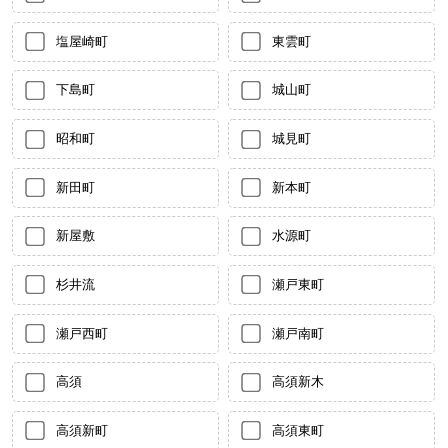
塩屋崎町
東雲町
下島町
城山町
昭和町
城見町
新田町
新本町
新屋敷
水源町
杉井流
瀬戸東町
瀬戸西町
瀬戸南町
高須
高須新木
高須新町
高須東町