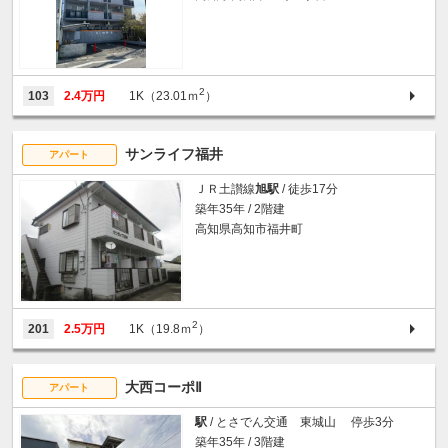
2
103
2.4万円
1K（23.01ｍ
）
サンライフ福井
アパート
ＪＲ土讃線
旭駅
/ 徒歩17分
築年35年 / 2階建
高知県高知市福井町
2
201
2.5万円
1K（19.8ｍ
）
大西コーポⅡ
アパート
駅
/ とさでん交通 東城山 停歩3分
築年35年 / 3階建