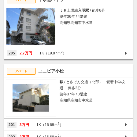
ＪＲ土讃線
入明駅
/ 徒歩6分
築年36年 / 4階建
高知県高知市中水道
2
205
2.7万円
1K（19.87ｍ
）
ユニピア小松
アパート
駅
/ とさでん交通（北部） 愛宕中学校
通 停歩2分
築年37年 / 3階建
高知県高知市中水道
2
201
3万円
1K（16.69ｍ
）
2
202
3万円
1K（16.69ｍ
）