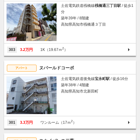
土佐電気鉄道桟橋線
桟橋通三丁目駅
/ 徒歩1
分
築年39年 / 8階建
高知県高知市桟橋通３丁目
2
303
3.2万円
1K（19.67ｍ
）
ヌバールドコーポ
アパート
土佐電気鉄道後免線
宝永町駅
/ 徒歩16分
築年38年 / 4階建
高知県高知市北新田町
2
301
3.3万円
ワンルーム（17ｍ
）