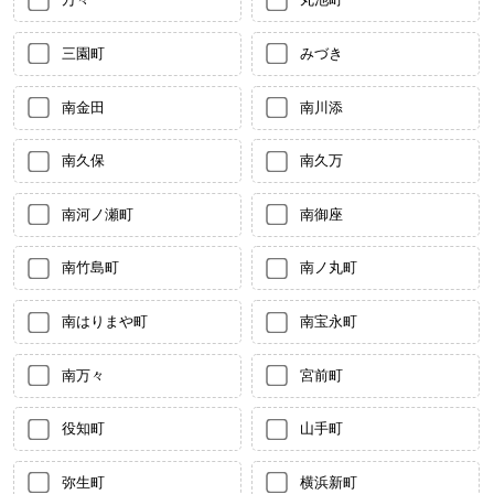
三園町
みづき
南金田
南川添
南久保
南久万
南河ノ瀬町
南御座
南竹島町
南ノ丸町
南はりまや町
南宝永町
南万々
宮前町
役知町
山手町
弥生町
横浜新町