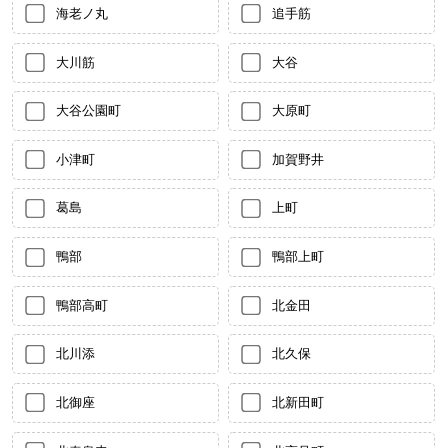
海老ノ丸
追手筋
大川筋
大谷
大谷公園町
大原町
小津町
加賀野井
葛島
上町
鴨部
鴨部上町
鴨部高町
北金田
北川添
北久保
北御座
北新田町