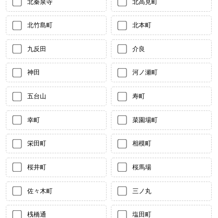
北秦泉寺
北高見町
北竹島町
北本町
九反田
介良
神田
河ノ瀬町
五台山
寿町
幸町
菜園場町
栄田町
相模町
桜井町
桜馬場
佐々木町
三ノ丸
桟橋通
塩田町