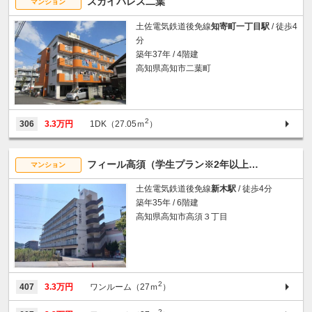
スカイパレス二葉
マンション
土佐電気鉄道後免線
知寄町一丁目駅
/ 徒歩4
分
築年37年 / 4階建
高知県高知市二葉町
2
306
3.3万円
1DK（27.05ｍ
）
フィール高須（学生プラン※2年以上ご入居い
マンション
土佐電気鉄道後免線
新木駅
/ 徒歩4分
築年35年 / 6階建
高知県高知市高須３丁目
2
407
3.3万円
ワンルーム（27ｍ
）
2