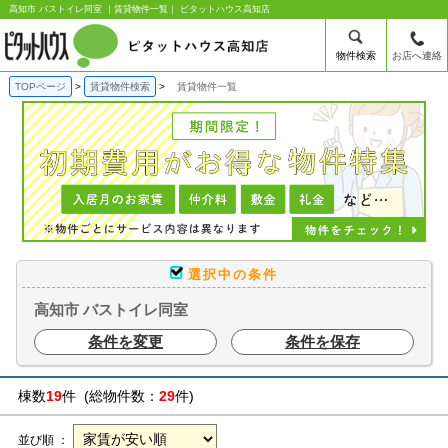
高知市 バストイレ同室 ｜賃貸物件一覧｜ ピタットハウス高知店
物件検索
お店へ連絡
TOPページ
賃貸物件検索
賃貸物件一覧
選択中の条件
高知市 バストイレ同室
条件を変更
条件を保存
棟数
19
件 (総物件数：
29
件)
並び順 ：