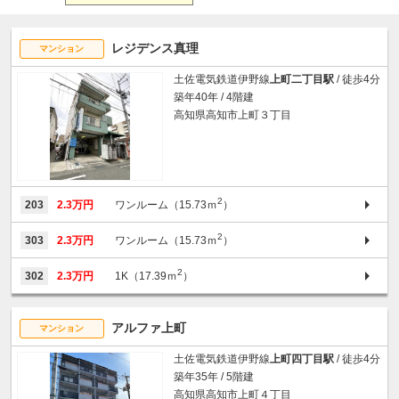
レジデンス真理
マンション
土佐電気鉄道伊野線
上町二丁目駅
/ 徒歩4分
築年40年 / 4階建
高知県高知市上町３丁目
2
203
2.3万円
ワンルーム（15.73ｍ
）
2
303
2.3万円
ワンルーム（15.73ｍ
）
2
302
2.3万円
1K（17.39ｍ
）
アルファ上町
マンション
土佐電気鉄道伊野線
上町四丁目駅
/ 徒歩4分
築年35年 / 5階建
高知県高知市上町４丁目