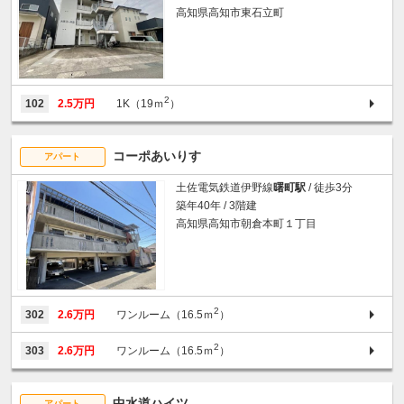
高知県高知市東石立町
2
102
2.5万円
1K（19ｍ
）
コーポあいりす
アパート
土佐電気鉄道伊野線
曙町駅
/ 徒歩3分
築年40年 / 3階建
高知県高知市朝倉本町１丁目
2
302
2.6万円
ワンルーム（16.5ｍ
）
2
303
2.6万円
ワンルーム（16.5ｍ
）
中水道ハイツ
アパート