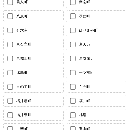
農人町
秦南町
八反町
孕西町
針木南
はりまや町
東石立町
東久万
東城山町
東秦泉寺
比島町
一ツ橋町
日の出町
百石町
福井扇町
福井町
福井東町
札場
二葉町
宝永町