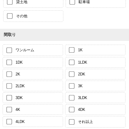
貸土地
駐車場
その他
間取り
ワンルーム
1K
1DK
1LDK
2K
2DK
2LDK
3K
3DK
3LDK
4K
4DK
4LDK
それ以上