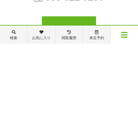
検索
お気に入り
閲覧履歴
来店予約
メニュー
管理・修繕部TEL
物件検索
閲覧履歴
お気に入り
保存した条件
088-821-7272