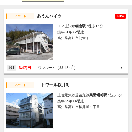
あうんハイツ
アパート
NEW
ＪＲ土讃線
朝倉駅
/ 徒歩14分
築年31年 / 2階建
高知県高知市朝倉丁
2
101
3.4万円
ワンルーム（33.12ｍ
）
エトワール桜井町
アパート
土佐電気鉄道後免線
菜園場町駅
/ 徒歩8分
築年35年 / 4階建
高知県高知市桜井町１丁目