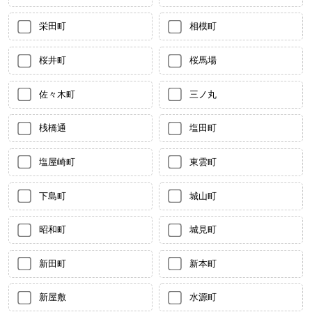
栄田町
相模町
桜井町
桜馬場
佐々木町
三ノ丸
桟橋通
塩田町
塩屋崎町
東雲町
下島町
城山町
昭和町
城見町
新田町
新本町
新屋敷
水源町