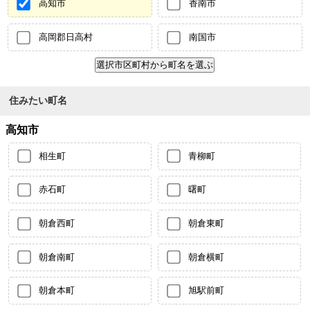
高知市
香南市
高岡郡日高村
南国市
住みたい町名
高知市
相生町
青柳町
赤石町
曙町
朝倉西町
朝倉東町
朝倉南町
朝倉横町
朝倉本町
旭駅前町