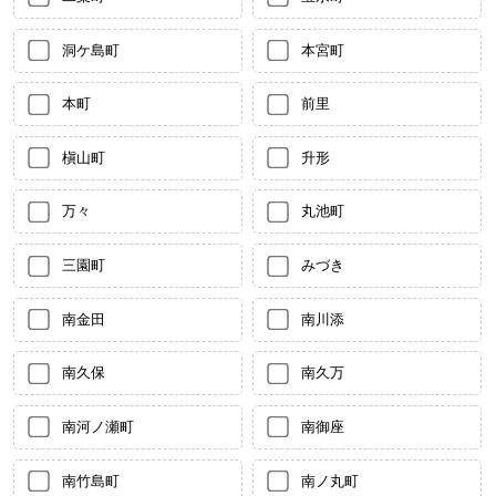
洞ケ島町
本宮町
本町
前里
槇山町
升形
万々
丸池町
三園町
みづき
南金田
南川添
南久保
南久万
南河ノ瀬町
南御座
南竹島町
南ノ丸町