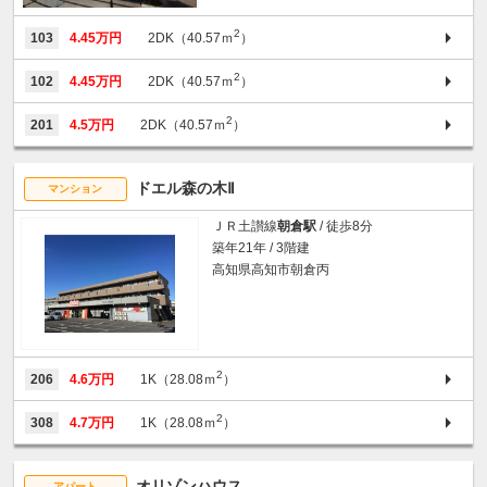
2
103
4.45万円
2DK（40.57ｍ
）
2
102
4.45万円
2DK（40.57ｍ
）
2
201
4.5万円
2DK（40.57ｍ
）
ドエル森の木Ⅱ
マンション
ＪＲ土讃線
朝倉駅
/ 徒歩8分
築年21年 / 3階建
高知県高知市朝倉丙
2
206
4.6万円
1K（28.08ｍ
）
2
308
4.7万円
1K（28.08ｍ
）
オリゾンハウス
アパート