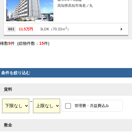
高知県高知市海老ノ丸
2
601
11.5万円
3LDK（70.33ｍ
）
棟数
9
件 (総物件数：
15
件)
条件を絞り込む
賃料
～
管理費・共益費込み
敷金