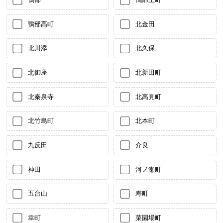
鴨部高町
北金田
北川添
北久保
北御座
北新田町
北秦泉寺
北高見町
北竹島町
北本町
九反田
介良
神田
河ノ瀬町
五台山
寿町
幸町
菜園場町