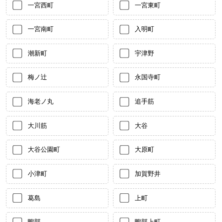
一宮西町
一宮東町
一宮南町
入明町
潮新町
宇津野
梅ノ辻
永国寺町
海老ノ丸
追手筋
大川筋
大谷
大谷公園町
大原町
小津町
加賀野井
葛島
上町
鴨部
鴨部上町