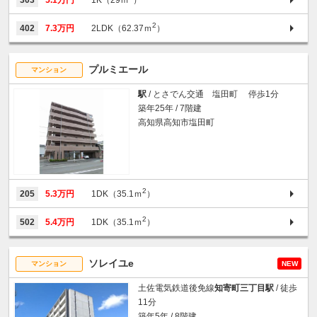
2
402
7.3万円
2LDK（62.37ｍ
）
プルミエール
マンション
駅
/ とさでん交通 塩田町 停歩1分
築年25年 / 7階建
高知県高知市塩田町
2
205
5.3万円
1DK（35.1ｍ
）
2
502
5.4万円
1DK（35.1ｍ
）
ソレイユe
マンション
NEW
土佐電気鉄道後免線
知寄町三丁目駅
/ 徒歩
11分
築年5年 / 8階建