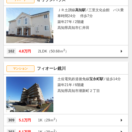
ＪＲ土讃線
高知駅
/ 三里文化会館 バス乗
車時間24分 停歩7分
築年27年 / 2階建
高知県高知市仁井田
2
102
4.8万円
2LDK（50.68ｍ
）
フィオーレ鏡川
マンション
土佐電気鉄道後免線
宝永町駅
/ 徒歩14分
築年21年 / 6階建
高知県高知市潮新町２丁目
2
309
5.1万円
1K（29ｍ
）
2
303
5.1万円
1K（29ｍ
）