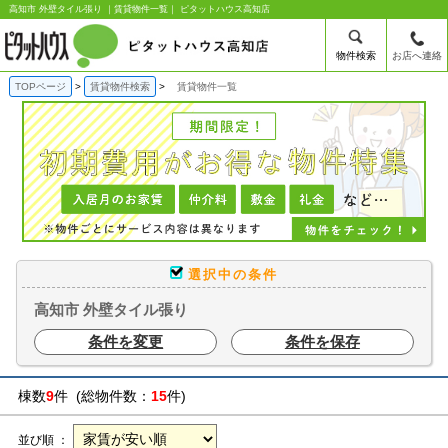
高知市 外壁タイル張り ｜賃貸物件一覧｜ ピタットハウス高知店
物件検索
お店へ連絡
TOPページ
賃貸物件検索
賃貸物件一覧
選択中の条件
高知市 外壁タイル張り
条件を変更
条件を保存
棟数
9
件 (総物件数：
15
件)
並び順 ：