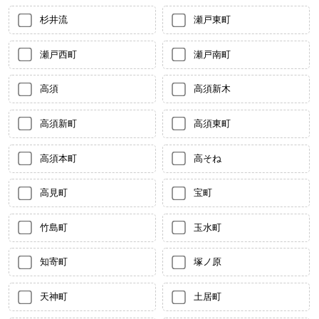
杉井流
瀬戸東町
瀬戸西町
瀬戸南町
高須
高須新木
高須新町
高須東町
高須本町
高そね
高見町
宝町
竹島町
玉水町
知寄町
塚ノ原
天神町
土居町