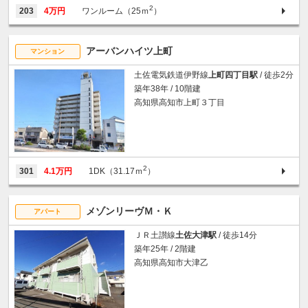
2
203
4万円
ワンルーム（25ｍ
）
アーバンハイツ上町
マンション
土佐電気鉄道伊野線
上町四丁目駅
/ 徒歩2分
築年38年 / 10階建
高知県高知市上町３丁目
2
301
4.1万円
1DK（31.17ｍ
）
メゾンリーヴＭ・Ｋ
アパート
ＪＲ土讃線
土佐大津駅
/ 徒歩14分
築年25年 / 2階建
高知県高知市大津乙