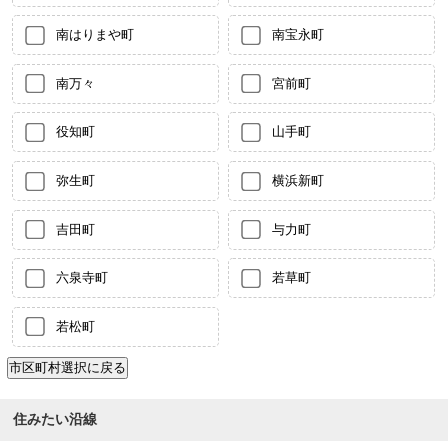
南はりまや町
南宝永町
南万々
宮前町
役知町
山手町
弥生町
横浜新町
吉田町
与力町
六泉寺町
若草町
若松町
住みたい沿線