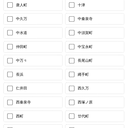
唐人町
十津
中久万
中秦泉寺
中水道
中須賀町
仲田町
中宝永町
中万々
長尾山町
長浜
縄手町
仁井田
西久万
西秦泉寺
西塚ノ原
西町
廿代町