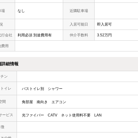
車場
なし
近隣駐車場
況
入居可能日
即入居可
代行会社
利用必須 別途費用有
仲介手数料
3.52万円
他費用
備詳細情報
ッチン
・トイレ
バストイレ別
シャワー
空間
角部屋
南向き
エアコン
サービス
光ファイバー
CATV
ネット使用料不要
LAN
 徴
・その他