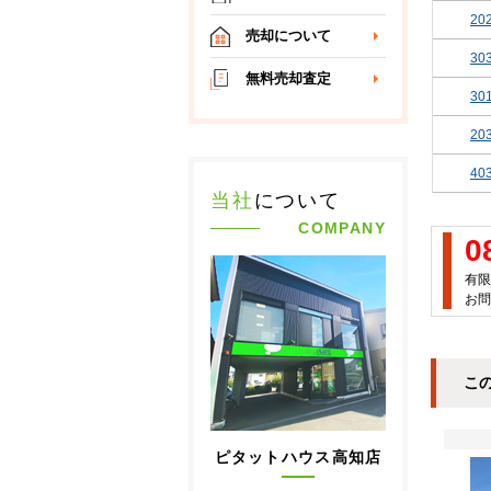
20
売却について
30
無料売却査定
30
20
40
当社
について
COMPANY
0
有限
お問
こ
ピタットハウス高知店