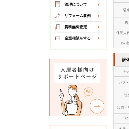
管理について
駐
リフォーム事例
現
賃料無料査定
保証人
空室相談をする
その
設
キ
バス
住
設備・
特
条件