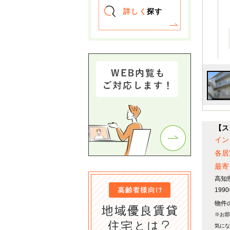
詳しく
探す
【ス
イン
各居
最寄
高知
19
物件
※お部
気にな