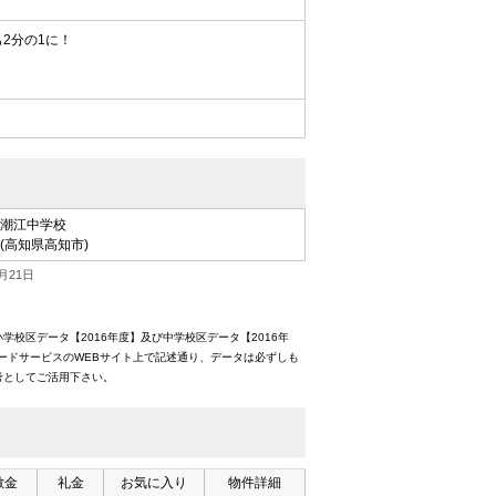
2分の1に！
潮江中学校
(高知県高知市)
月21日
校区データ【2016年度】及び中学校区データ【2016年
ードサービスのWEBサイト上で記述通り、データは必ずしも
考としてご活用下さい。
敷金
礼金
お気に入り
物件詳細