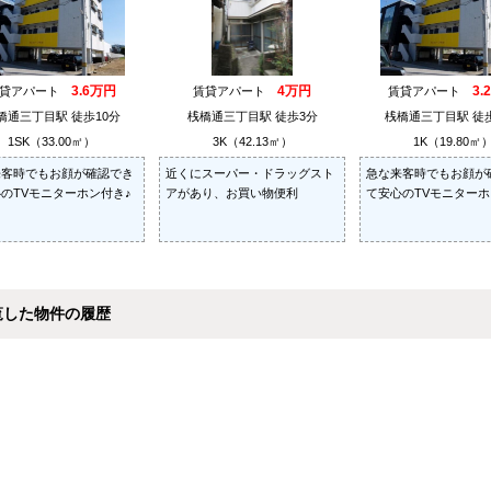
3.6万円
4万円
3.
賃貸アパート
賃貸アパート
賃貸アパート
橋通三丁目駅 徒歩10分
桟橋通三丁目駅 徒歩3分
桟橋通三丁目駅 徒歩
1SK（33.00㎡）
3K（42.13㎡）
1K（19.80㎡
来客時でもお顔が確認でき
近くにスーパー・ドラッグスト
急な来客時でもお顔が
のTVモニターホン付き♪
アがあり、お買い物便利
て安心のTVモニターホ
覧した物件の履歴