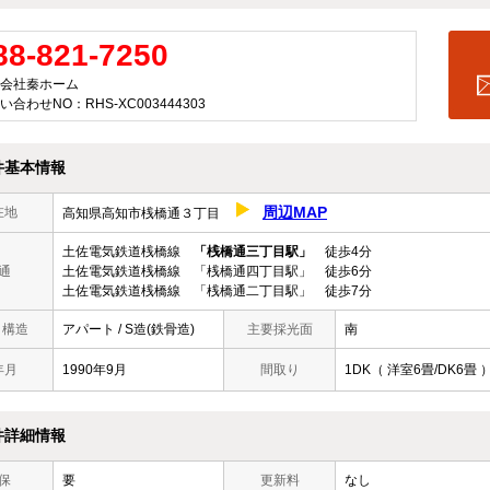
88-821-7250
会社秦ホーム
い合わせNO：RHS-XC003444303
件基本情報
周辺MAP
在地
高知県高知市桟橋通３丁目
土佐電気鉄道桟橋線
「桟橋通三丁目駅」
徒歩4分
通
土佐電気鉄道桟橋線 「桟橋通四丁目駅」 徒歩6分
土佐電気鉄道桟橋線 「桟橋通二丁目駅」 徒歩7分
/ 構造
アパート / S造(鉄骨造)
主要採光面
南
年月
1990年9月
間取り
1DK（ 洋室6畳/DK6畳 
件詳細情報
保
要
更新料
なし