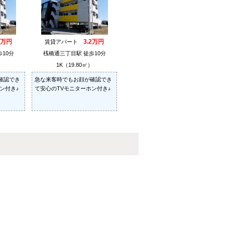
2万円
3.2万円
賃貸アパート
10分
桟橋通三丁目駅 徒歩10分
）
1K（19.80㎡）
確認でき
急な来客時でもお顔が確認でき
ン付き♪
て安心のTVモニターホン付き♪