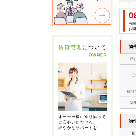
0
有限
お問
物
賃貸管理
について
OWNER
所
交
種別 
築
オーナー様に寄り添って
物
ご安心いただける
細やかなサポートを
損