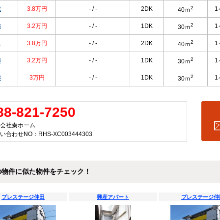
2
2
3.8万円
- / -
2DK
1
40ｍ
2
3
3.2万円
- / -
1DK
1
30ｍ
2
1
3.8万円
- / -
2DK
1
40ｍ
2
3
3.2万円
- / -
1DK
1
30ｍ
2
3
3万円
- / -
1DK
1
30ｍ
88-821-7250
会社秦ホーム
い合わせNO：RHS-XC003444303
の物件に似た物件をチェック！
プレステージ仲田
興産アパート
プレステージ仲