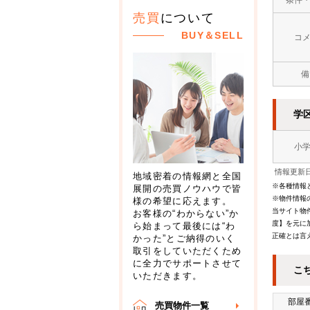
売買
について
BUY＆SELL
コ
備
学
小
情報更新日
地域密着の情報網と全国
※各種情報
展開の売買ノウハウで皆
※物件情報
様の希望に応えます。
当サイト物
お客様の“わからない”か
度】を元に
ら始まって最後には“わ
正確とは言
かった”とご納得のいく
取引をしていただくため
に全力でサポートさせて
こ
いただきます。
部屋
売買物件一覧