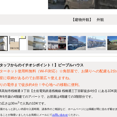
【建物外観】 外観
タッフからのイチオシポイント！】ピープルハウス
ターネット使用料無料（Wi-Fi対応）☆角部屋で、お隣りへの配慮も2分
室に収納があるのでお部屋広々使えますね。
りの電停まで徒歩約4分！中心地への移動に便利。
県高知市桟橋通３丁目【土佐電気鉄道桟橋線 桟橋通三丁目駅徒歩4分】にある1DK
90年9月築の4階建てのアパートで、お部屋は4階建ての3階部分です。
2
の広さは30ｍ
で人気の1DKです。
屋のもっと詳しい内容や入居時期、諸条件のご相談など、ホームページには掲載が間に合わず載せ
ることが御座いましたらお気軽にメールにて
お問い合わせ
ください。