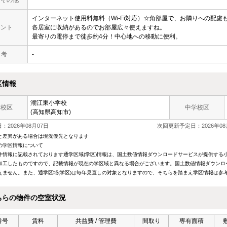
インターネット使用料無料（Wi-Fi対応）☆角部屋で、お隣りへの配慮も
メント
各居室に収納があるのでお部屋広々使えますね。
最寄りの電停まで徒歩約4分！中心地への移動に便利。
 考
-
区情報
潮江東小学校
学校区
中学校区
(高知県高知市)
：2026年08月07日
次回更新予定日：2026年08
と差異がある場合は現況優先となります
の学区情報について
件情報に記載されております通学区域(学区)情報は、国土数値情報ダウンロードサービスが提供する小学
加工したものですので、記載情報が現在の学区域と異なる場合がございます。国土数値情報ダウンロ
えません。また、通学区域(学区)は毎年見直しの対象となりますので、そちらを踏まえ学区情報は参
ちらの物件の空室状況
番号
賃料
共益費 / 管理費
間取り
専有面積