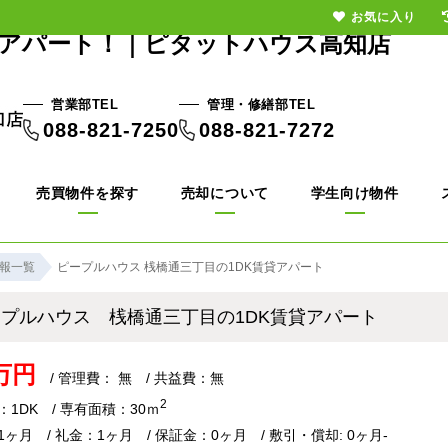
お気に入り
貸アパート！｜ピタットハウス高知店
営業部TEL
管理・修繕部TEL
088-821-7250
088-821-7272
売買物件を探す
売却について
学生向け物件
報一覧
ピープルハウス 桟橋通三丁目の1DK賃貸アパート
ープルハウス 桟橋通三丁目の1DK賃貸アパート
2万円
/ 管理費： 無 / 共益費：無
2
：1DK / 専有面積：30ｍ
ヶ月 / 礼金：1ヶ月 / 保証金：0ヶ月 / 敷引・償却: 0ヶ月-