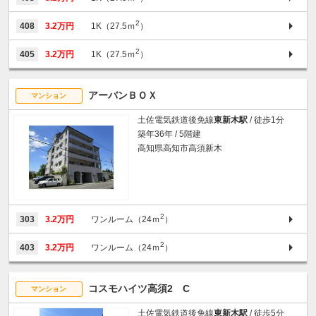
2
408
3.2万円
1K（27.5ｍ
）
2
405
3.2万円
1K（27.5ｍ
）
アーバンＢＯＸ
マンション
土佐電気鉄道後免線
東新木駅
/ 徒歩1分
築年36年 / 5階建
高知県高知市高須新木
2
303
3.2万円
ワンルーム（24ｍ
）
2
403
3.2万円
ワンルーム（24ｍ
）
コスモハイツ高須2 C
マンション
土佐電気鉄道後免線
東新木駅
/ 徒歩5分