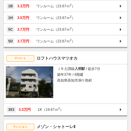
2
1B
3.3万円
ワンルーム（23.67ｍ
）
2
1H
3.5万円
ワンルーム（23.67ｍ
）
2
5C
3.7万円
ワンルーム（23.67ｍ
）
2
5D
3.7万円
ワンルーム（23.67ｍ
）
ロフトハウスマツオカ
アパート
ＪＲ土讃線
入明駅
/ 徒歩7分
築年37年 / 4階建
高知県高知市洞ケ島町
2
303
3.3万円
1K（19.67ｍ
）
メゾン・シャトーレⅡ
マンション