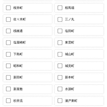
桜井町
桜馬場
佐々木町
三ノ丸
桟橋通
塩田町
塩屋崎町
東雲町
下島町
城山町
昭和町
城見町
新田町
新本町
新屋敷
水源町
杉井流
瀬戸東町