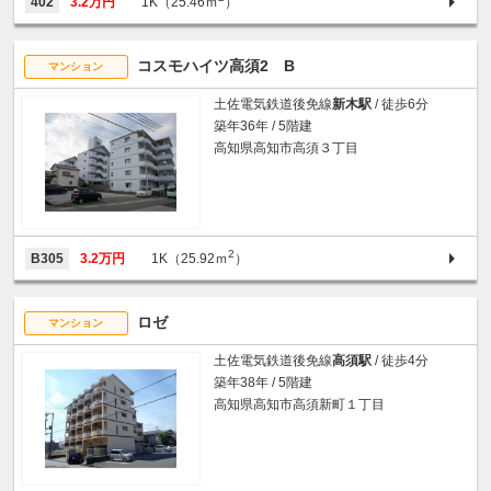
402
3.2万円
1K（25.46ｍ
）
コスモハイツ高須2 B
マンション
土佐電気鉄道後免線
新木駅
/ 徒歩6分
築年36年 / 5階建
高知県高知市高須３丁目
2
B305
3.2万円
1K（25.92ｍ
）
ロゼ
マンション
土佐電気鉄道後免線
高須駅
/ 徒歩4分
築年38年 / 5階建
高知県高知市高須新町１丁目