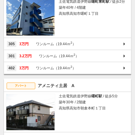
土佐電気鉄道伊野線
曙町東町駅
/ 徒歩2分
築年40年 / 4階建
高知県高知市曙町１丁目
2
305
3万円
ワンルーム（19.44ｍ
）
2
301
3.2万円
ワンルーム（19.44ｍ
）
2
402
3万円
ワンルーム（19.44ｍ
）
アメニティ土居 A
アパート
土佐電気鉄道伊野線
曙町駅
/ 徒歩5分
築年30年 / 2階建
高知県高知市朝倉本町１丁目