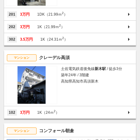
2
201
3万円
1DK（21.99ｍ
）
2
202
3万円
1K（21.99ｍ
）
2
302
3.5万円
1K（24.31ｍ
）
クレーデル高須
マンション
土佐電気鉄道後免線
新木駅
/ 徒歩3分
築年24年 / 3階建
高知県高知市高須新木
2
102
3万円
1K（24ｍ
）
コンフォール朝倉
マンション