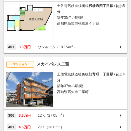
土佐電気鉄道桟橋線
桟橋通四丁目駅
/ 徒歩5
分
築年35年 / 4階建
高知県高知市桟橋通４丁目
2
401
3.3万円
ワンルーム（18.15ｍ
）
スカイパレス二葉
マンション
土佐電気鉄道後免線
知寄町一丁目駅
/ 徒歩4
分
築年37年 / 4階建
高知県高知市二葉町
2
306
3.3万円
1DK（27.05ｍ
）
2
401
4.5万円
2DK（38.6ｍ
）