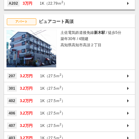
2
A202
3万円
1K（22.79ｍ
）
ピュアコート高須
アパート
土佐電気鉄道後免線
新木駅
/ 徒歩5分
築年30年 / 4階建
高知県高知市高須２丁目
2
207
3.2万円
1K（27.5ｍ
）
2
301
3.2万円
1K（27.5ｍ
）
2
402
3.2万円
1K（27.5ｍ
）
2
406
3.2万円
1K（27.5ｍ
）
2
407
3.2万円
1K（27.5ｍ
）
2
403
3.2万円
1K（27.5ｍ
）