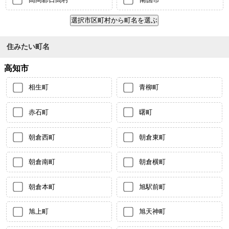
住みたい町名
高知市
相生町
青柳町
赤石町
曙町
朝倉西町
朝倉東町
朝倉南町
朝倉横町
朝倉本町
旭駅前町
旭上町
旭天神町