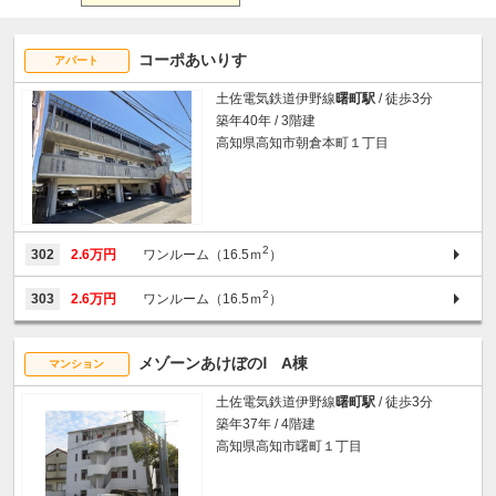
コーポあいりす
アパート
土佐電気鉄道伊野線
曙町駅
/ 徒歩3分
築年40年 / 3階建
高知県高知市朝倉本町１丁目
2
302
2.6万円
ワンルーム（16.5ｍ
）
2
303
2.6万円
ワンルーム（16.5ｍ
）
メゾーンあけぼのⅠ A棟
マンション
土佐電気鉄道伊野線
曙町駅
/ 徒歩3分
築年37年 / 4階建
高知県高知市曙町１丁目