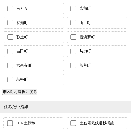
南万々
宮前町
役知町
山手町
弥生町
横浜新町
吉田町
与力町
六泉寺町
若草町
若松町
住みたい沿線
ＪＲ土讃線
土佐電気鉄道桟橋線