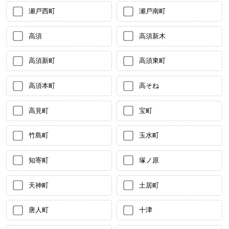
瀬戸西町
瀬戸南町
高須
高須新木
高須新町
高須東町
高須本町
高そね
高見町
宝町
竹島町
玉水町
知寄町
塚ノ原
天神町
土居町
唐人町
十津