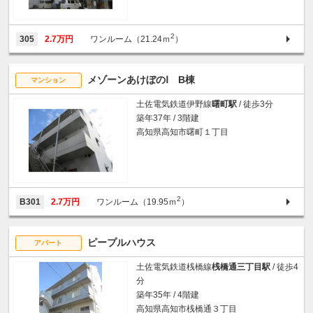
2
305
2.7万円
ワンルーム（21.24ｍ
）
メゾーンあけぼのⅠ B棟
マンション
土佐電気鉄道伊野線
曙町駅
/ 徒歩3分
築年37年 / 3階建
高知県高知市曙町１丁目
2
B301
2.7万円
ワンルーム（19.95ｍ
）
ピープルハウス
アパート
土佐電気鉄道桟橋線
桟橋通三丁目駅
/ 徒歩4
分
築年35年 / 4階建
高知県高知市桟橋通３丁目