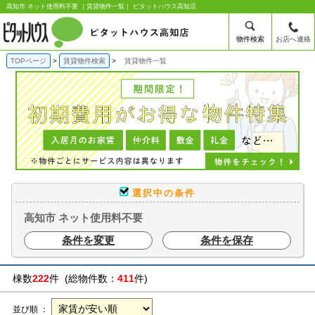
高知市 ネット使用料不要 ｜賃貸物件一覧｜ ピタットハウス高知店
物件検索
お店へ連絡
TOPページ
賃貸物件検索
賃貸物件一覧
選択中の条件
高知市 ネット使用料不要
条件を変更
条件を保存
棟数
222
件 (総物件数：
411
件)
並び順 ：