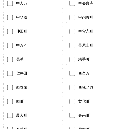
中久万
中秦泉寺
中水道
中須賀町
仲田町
中宝永町
中万々
長尾山町
長浜
縄手町
仁井田
西久万
西秦泉寺
西塚ノ原
西町
廿代町
農人町
秦南町