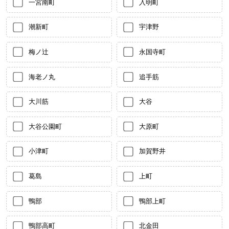
一宮南町
入明町
潮新町
宇津野
梅ノ辻
永国寺町
海老ノ丸
追手筋
大川筋
大谷
大谷公園町
大原町
小津町
加賀野井
葛島
上町
鴨部
鴨部上町
鴨部高町
北金田