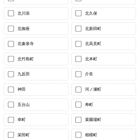
北川添
北久保
北御座
北新田町
北秦泉寺
北高見町
北竹島町
北本町
九反田
介良
神田
河ノ瀬町
五台山
寿町
幸町
菜園場町
栄田町
相模町