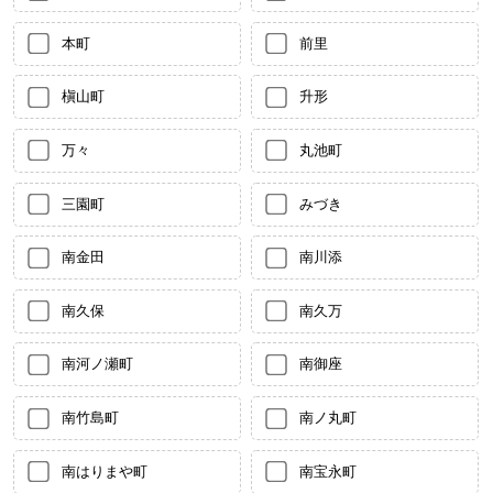
本町
前里
槇山町
升形
万々
丸池町
三園町
みづき
南金田
南川添
南久保
南久万
南河ノ瀬町
南御座
南竹島町
南ノ丸町
南はりまや町
南宝永町