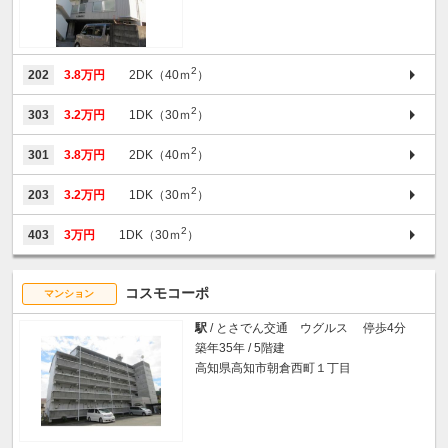
2
202
3.8万円
2DK（40ｍ
）
2
303
3.2万円
1DK（30ｍ
）
2
301
3.8万円
2DK（40ｍ
）
2
203
3.2万円
1DK（30ｍ
）
2
403
3万円
1DK（30ｍ
）
コスモコーポ
マンション
駅
/ とさでん交通 ウグルス 停歩4分
築年35年 / 5階建
高知県高知市朝倉西町１丁目