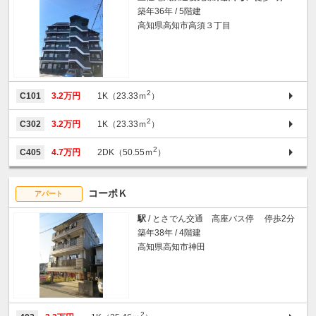
築年36年 / 5階建
高知県高知市高須３丁目
2
C101
3.2万円
1K（23.33ｍ
）
2
C302
3.2万円
1K（23.33ｍ
）
2
C405
4.7万円
2DK（50.55ｍ
）
コーポＫ
アパート
駅
/ とさでん交通 高座バス停 停歩2分
築年38年 / 4階建
高知県高知市神田
2