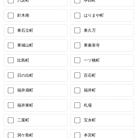
八反町
孕西町
針木南
はりまや町
東石立町
東久万
東城山町
東秦泉寺
比島町
一ツ橋町
日の出町
百石町
福井扇町
福井町
福井東町
札場
二葉町
宝永町
洞ケ島町
本宮町