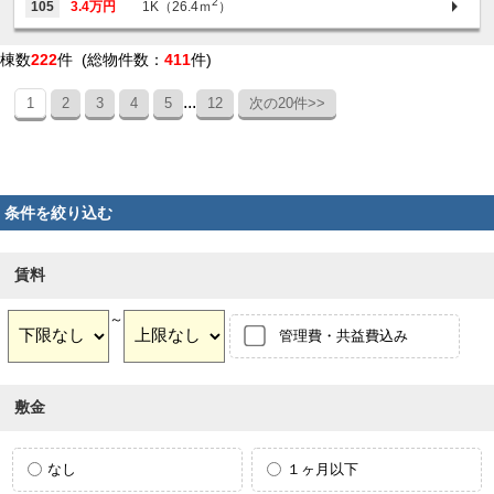
2
105
3.4万円
1K（26.4ｍ
）
棟数
222
件 (総物件数：
411
件)
...
1
2
3
4
5
12
次の20件>>
条件を絞り込む
賃料
～
管理費・共益費込み
敷金
なし
１ヶ月以下