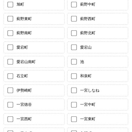
旭町
薊野中町
薊野東町
薊野西町
薊野南町
薊野北町
愛宕町
愛宕山
愛宕山南町
池
石立町
和泉町
伊勢崎町
一宮しなね
一宮徳谷
一宮中町
一宮西町
一宮東町