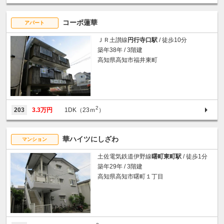
コーポ蓮華
アパート
ＪＲ土讃線
円行寺口駅
/ 徒歩10分
築年38年 / 3階建
高知県高知市福井東町
2
203
3.3万円
1DK（23ｍ
）
華ハイツにしざわ
マンション
土佐電気鉄道伊野線
曙町東町駅
/ 徒歩1分
築年29年 / 3階建
高知県高知市曙町１丁目