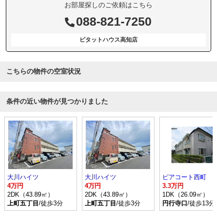
お部屋探しのご依頼はこちら
088-821-7250
ピタットハウス高知店
こちらの物件の空室状況
条件の近い物件が見つかりました
大川ハイツ
大川ハイツ
ピアコート西町
4万円
4万円
3.3万円
2DK（43.89㎡）
2DK（43.89㎡）
1DK（26.09㎡）
上町五丁目
/徒歩3分
上町五丁目
/徒歩3分
円行寺口
/徒歩13分