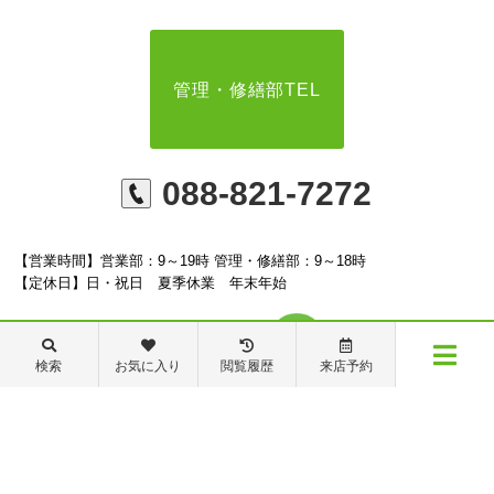
管理・修繕部TEL
088-821-7272
【営業時間】営業部：9～19時 管理・修繕部：9～18時
【定休日】日・祝日 夏季休業 年末年始
検索
お気に入り
閲覧履歴
来店予約
メニュー
※ピタットハウスの加盟店は独立自営であり、各店舗の責任のもと運営をしておりま
す。尚、建築・リフォーム等の請負業につきましては、有限会社秦ホームの責任のもと
物件検索
閲覧履歴
お気に入り
保存した条件