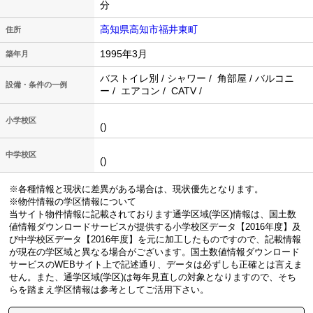
分
高知県高知市福井東町
住所
1995年3月
築年月
バストイレ別 / シャワー / 角部屋 / バルコニ
設備・条件の一例
ー / エアコン / CATV /
小学校区
()
中学校区
()
※各種情報と現状に差異がある場合は、現状優先となります。
※物件情報の学区情報について
当サイト物件情報に記載されております通学区域(学区)情報は、国土数
値情報ダウンロードサービスが提供する小学校区データ【2016年度】及
び中学校区データ【2016年度】を元に加工したものですので、記載情報
が現在の学区域と異なる場合がございます。国土数値情報ダウンロード
サービスのWEBサイト上で記述通り、データは必ずしも正確とは言えま
せん。また、通学区域(学区)は毎年見直しの対象となりますので、そち
らを踏まえ学区情報は参考としてご活用下さい。