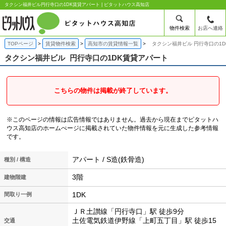
タクシン福井ビル円行寺口の1DK賃貸アパート | ピタットハウス高知店
物件検索
お店へ連絡
TOPページ
賃貸物件検索
高知市の賃貸情報一覧
タクシン福井ビル 円行寺口の1
タクシン福井ビル
円行寺口の1DK賃貸アパート
こちらの物件は掲載が終了しています。
※このページの情報は広告情報ではありません。過去から現在までピタットハ
ウス高知店のホームぺージに掲載されていた物件情報を元に生成した参考情報
です。
アパート / S造(鉄骨造)
種別 / 構造
3階
建物階建
1DK
間取り一例
ＪＲ土讃線「円行寺口」駅 徒歩9分
土佐電気鉄道伊野線「上町五丁目」駅 徒歩15
交通