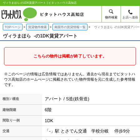
ヴィラまほら-の1DK賃貸アパート | ピタットハウス高知店
物件検索
お店へ連絡
TOPページ
賃貸物件検索
南国市の賃貸情報一覧
ヴィラまほら -の1DK賃貸アパー
ヴィラまほら
-の1DK賃貸アパート
こちらの物件は掲載が終了しています。
※このページの情報は広告情報ではありません。過去から現在までピタットハ
ウス高知店のホームぺージに掲載されていた物件情報を元に生成した参考情報
です。
アパート / S造(鉄骨造)
種別 / 構造
6階
建物階建
1DK
間取り一例
「-」駅 とさでん交通 学校分岐 停歩9分
交通