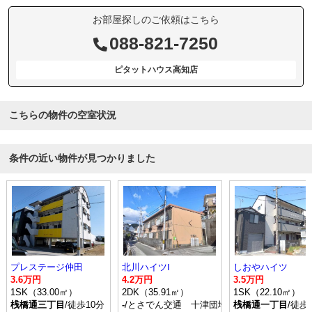
お部屋探しのご依頼はこちら
088-821-7250
ピタットハウス高知店
こちらの物件の空室状況
条件の近い物件が見つかりました
プレステージ仲田
北川ハイツⅠ
しおやハイツ
3.6万円
4.2万円
3.5万円
1SK（33.00㎡）
2DK（35.91㎡）
1SK（22.10㎡）
桟橋通三丁目
/徒歩10分
-
/とさでん交通 十津団地二区 停歩3分
桟橋通一丁目
/徒歩