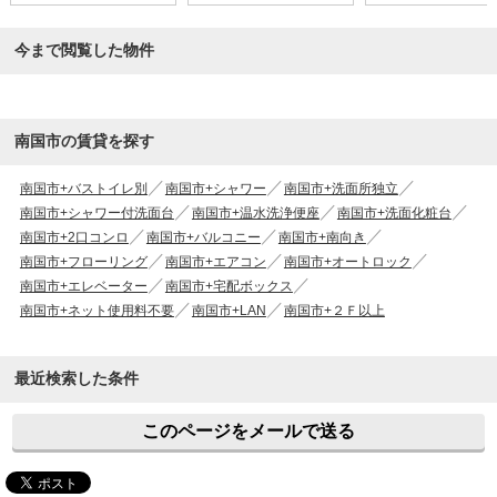
今まで閲覧した物件
南国市の賃貸を探す
南国市+バストイレ別
南国市+シャワー
南国市+洗面所独立
南国市+シャワー付洗面台
南国市+温水洗浄便座
南国市+洗面化粧台
南国市+2口コンロ
南国市+バルコニー
南国市+南向き
南国市+フローリング
南国市+エアコン
南国市+オートロック
南国市+エレベーター
南国市+宅配ボックス
南国市+ネット使用料不要
南国市+LAN
南国市+２Ｆ以上
最近検索した条件
このページをメールで送る