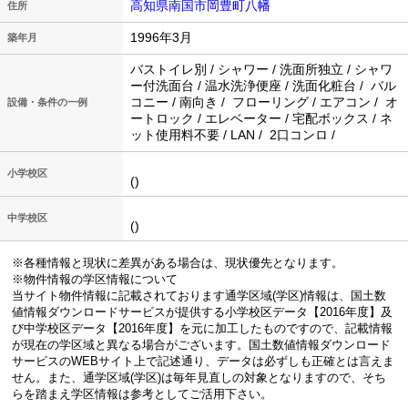
高知県南国市岡豊町八幡
住所
1996年3月
築年月
バストイレ別 / シャワー / 洗面所独立 / シャワ
ー付洗面台 / 温水洗浄便座 / 洗面化粧台 / バル
コニー / 南向き / フローリング / エアコン / オ
設備・条件の一例
ートロック / エレベーター / 宅配ボックス / ネ
ット使用料不要 / LAN / 2口コンロ /
小学校区
()
中学校区
()
※各種情報と現状に差異がある場合は、現状優先となります。
※物件情報の学区情報について
当サイト物件情報に記載されております通学区域(学区)情報は、国土数
値情報ダウンロードサービスが提供する小学校区データ【2016年度】及
び中学校区データ【2016年度】を元に加工したものですので、記載情報
が現在の学区域と異なる場合がございます。国土数値情報ダウンロード
サービスのWEBサイト上で記述通り、データは必ずしも正確とは言えま
せん。また、通学区域(学区)は毎年見直しの対象となりますので、そち
らを踏まえ学区情報は参考としてご活用下さい。