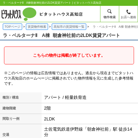
ラ・ベルターナⅡ A棟朝倉神社前の2LDK賃貸アパート | ピタットハウス高知店
物件検索
お店へ連絡
TOPページ
賃貸物件検索
高知市の賃貸情報一覧
ラ・ベルターナⅡ A棟 朝倉神社
ラ・ベルターナⅡ A棟
朝倉神社前の2LDK賃貸アパート
こちらの物件は掲載が終了しています。
※このページの情報は広告情報ではありません。過去から現在までピタットハ
ウス高知店のホームぺージに掲載されていた物件情報を元に生成した参考情報
です。
アパート / 軽量鉄骨造
種別 / 構造
2階
建物階建
2LDK
間取り一例
土佐電気鉄道伊野線「朝倉神社前」駅 徒歩14
分
交通