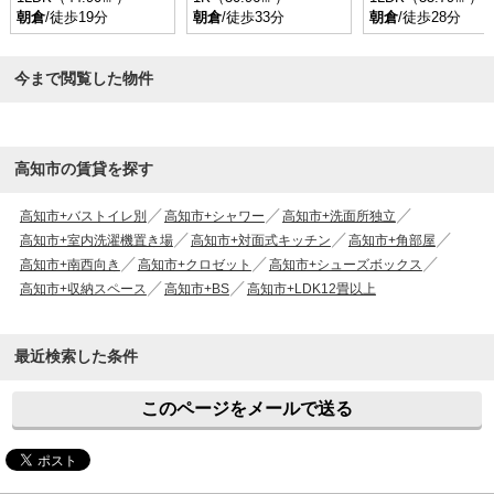
朝倉
/徒歩19分
朝倉
/徒歩33分
朝倉
/徒歩28分
今まで閲覧した物件
高知市の賃貸を探す
高知市+バストイレ別
高知市+シャワー
高知市+洗面所独立
高知市+室内洗濯機置き場
高知市+対面式キッチン
高知市+角部屋
高知市+南西向き
高知市+クロゼット
高知市+シューズボックス
高知市+収納スペース
高知市+BS
高知市+LDK12畳以上
最近検索した条件
このページをメールで送る