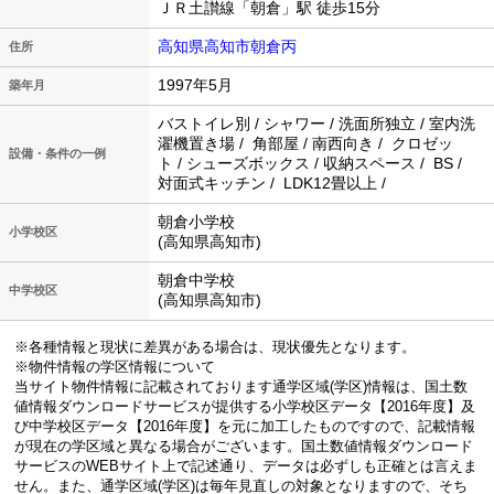
ＪＲ土讃線「朝倉」駅 徒歩15分
高知県高知市朝倉丙
住所
1997年5月
築年月
バストイレ別 / シャワー / 洗面所独立 / 室内洗
濯機置き場 / 角部屋 / 南西向き / クロゼッ
設備・条件の一例
ト / シューズボックス / 収納スペース / BS /
対面式キッチン / LDK12畳以上 /
朝倉小学校
小学校区
(高知県高知市)
朝倉中学校
中学校区
(高知県高知市)
※各種情報と現状に差異がある場合は、現状優先となります。
※物件情報の学区情報について
当サイト物件情報に記載されております通学区域(学区)情報は、国土数
値情報ダウンロードサービスが提供する小学校区データ【2016年度】及
び中学校区データ【2016年度】を元に加工したものですので、記載情報
が現在の学区域と異なる場合がございます。国土数値情報ダウンロード
サービスのWEBサイト上で記述通り、データは必ずしも正確とは言えま
せん。また、通学区域(学区)は毎年見直しの対象となりますので、そち