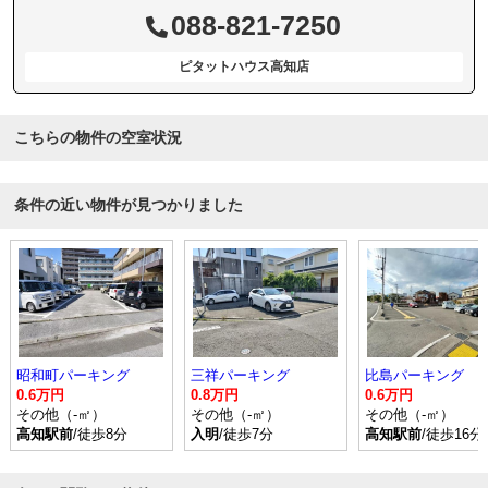
088-821-7250
ピタットハウス高知店
こちらの物件の空室状況
条件の近い物件が見つかりました
昭和町パーキング
三祥パーキング
比島パーキング
0.6万円
0.8万円
0.6万円
その他（-㎡）
その他（-㎡）
その他（-㎡）
高知駅前
/徒歩8分
入明
/徒歩7分
高知駅前
/徒歩16分