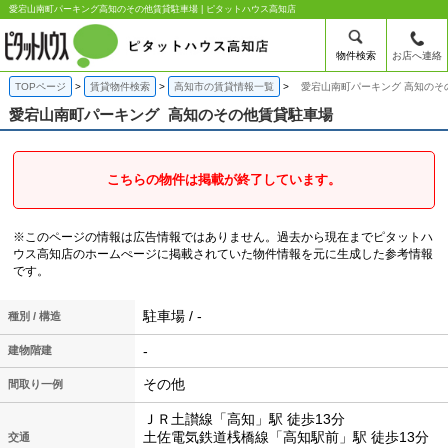
愛宕山南町パーキング高知のその他賃貸駐車場 | ピタットハウス高知店
物件検索
お店へ連絡
TOPページ
賃貸物件検索
高知市の賃貸情報一覧
愛宕山南町パーキング 高知のそ
愛宕山南町パーキング
高知のその他賃貸駐車場
こちらの物件は掲載が終了しています。
※このページの情報は広告情報ではありません。過去から現在までピタットハ
ウス高知店のホームぺージに掲載されていた物件情報を元に生成した参考情報
です。
駐車場 / -
種別 / 構造
-
建物階建
その他
間取り一例
ＪＲ土讃線「高知」駅 徒歩13分
土佐電気鉄道桟橋線「高知駅前」駅 徒歩13分
交通