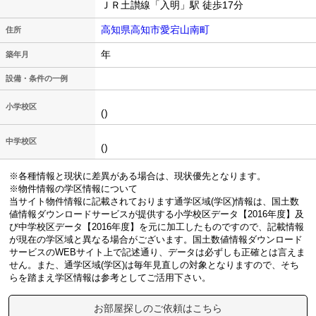
ＪＲ土讃線「入明」駅 徒歩17分
高知県高知市愛宕山南町
住所
年
築年月
設備・条件の一例
小学校区
()
中学校区
()
※各種情報と現状に差異がある場合は、現状優先となります。
※物件情報の学区情報について
当サイト物件情報に記載されております通学区域(学区)情報は、国土数
値情報ダウンロードサービスが提供する小学校区データ【2016年度】及
び中学校区データ【2016年度】を元に加工したものですので、記載情報
が現在の学区域と異なる場合がございます。国土数値情報ダウンロード
サービスのWEBサイト上で記述通り、データは必ずしも正確とは言えま
せん。また、通学区域(学区)は毎年見直しの対象となりますので、そち
らを踏まえ学区情報は参考としてご活用下さい。
お部屋探しのご依頼はこちら