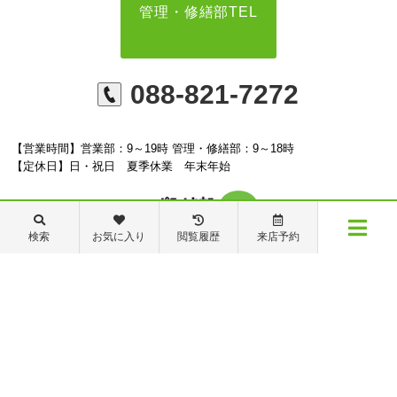
管理・修繕部TEL
088-821-7272
【営業時間】営業部：9～19時 管理・修繕部：9～18時
【定休日】日・祝日 夏季休業 年末年始
検索
お気に入り
閲覧履歴
来店予約
※ピタットハウスの加盟店は独立自営であり、各店舗の責任のもと運営をしておりま
メニュー
す。尚、建築・リフォーム等の請負業につきましては、有限会社秦ホームの責任のもと
物件検索
閲覧履歴
お気に入り
保存した条件
運営しております。