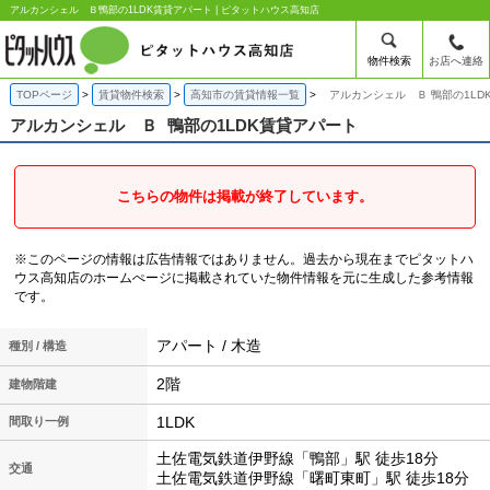
アルカンシェル Ｂ鴨部の1LDK賃貸アパート | ピタットハウス高知店
物件検索
お店へ連絡
TOPページ
賃貸物件検索
高知市の賃貸情報一覧
アルカンシェル Ｂ 鴨部の1LD
アルカンシェル Ｂ
鴨部の1LDK賃貸アパート
こちらの物件は掲載が終了しています。
※このページの情報は広告情報ではありません。過去から現在までピタットハ
ウス高知店のホームぺージに掲載されていた物件情報を元に生成した参考情報
です。
アパート / 木造
種別 / 構造
2階
建物階建
1LDK
間取り一例
土佐電気鉄道伊野線「鴨部」駅 徒歩18分
交通
土佐電気鉄道伊野線「曙町東町」駅 徒歩18分