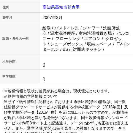
高知県高知市朝倉甲
住所
2007年3月
築年月
給湯 / バストイレ別 / シャワー / 洗面所独
立 / 温水洗浄便座 / 室内洗濯機置き場 / バルコ
ニー / フローリング / エアコン / クロゼッ
設備・条件の一例
ト / シューズボックス / 収納スペース / TVイン
ターホン / BS / 対面式キッチン /
小学校区
()
中学校区
()
※各種情報と現状に差異がある場合は、現状優先となります。
※物件情報の学区情報について
当サイト物件情報に記載されております通学区域(学区)情報は、国土数
値情報ダウンロードサービスが提供する小学校区データ【2016年度】及
び中学校区データ【2016年度】を元に加工したものですので、記載情報
が現在の学区域と異なる場合がございます。国土数値情報ダウンロード
サービスのWEBサイト上で記述通り、データは必ずしも正確とは言えま
せん。また、通学区域(学区)は毎年見直しの対象となりますので、そち