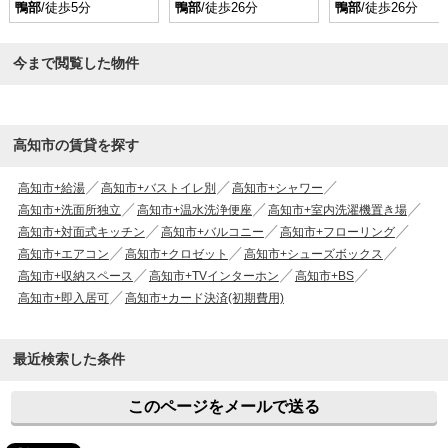
鴨部
/徒歩5分
鴨部
/徒歩26分
鴨部
/徒歩26分
今まで閲覧した物件
高知市の賃貸を探す
高知市+給湯
高知市+バストイレ別
高知市+シャワー
高知市+洗面所独立
高知市+温水洗浄便座
高知市+室内洗濯機置き場
高知市+対面式キッチン
高知市+バルコニー
高知市+フローリング
高知市+エアコン
高知市+クロゼット
高知市+シューズボックス
高知市+収納スペース
高知市+TVインターホン
高知市+BS
高知市+即入居可
高知市+カード決済(初期費用)
最近検索した条件
このページをメールで送る