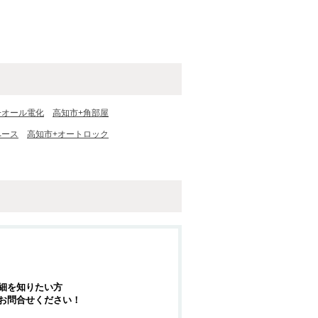
+オール電化
高知市+角部屋
ペース
高知市+オートロック
細を知りたい方
お問合せください！