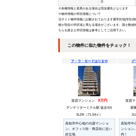
()
※各種情報と差異がある場合は現況優先となります
※物件情報の学区情報について
当サイト物件情報に記載されております通学区域(学区)
報が現在の学区域と異なる場合がございます。国土数値情
ちらを踏まえ学区情報は参考としてご活用下さい。
この物件に似た物件をチェック！
ア・ラ・モードはりまや
グ
9万円
賃貸マンション
賃貸
デンテツターミナル駅 徒歩3分
菜園
3LDK（71.54㎡）
2L
高知市中心地の分譲マンショ
高知市中
ン。オフィス街・商店街に近い
ンション
好立地
内！