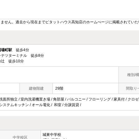
りません。過去から現在までピタットハウス高知店のホームぺージに掲載されていた
園場町駅
徒歩4分
ンテツターミナル 徒歩8分
辻 徒歩10分
種別/
建物階建
29階
間取り
 洗面所独立 / 室内洗濯機置き場 / 角部屋 / バルコニー / フローリング / 家具付 / クロ
システムキッチン / オール電化 / 和室 / 分譲賃貸 /
城東中学校
中学校区