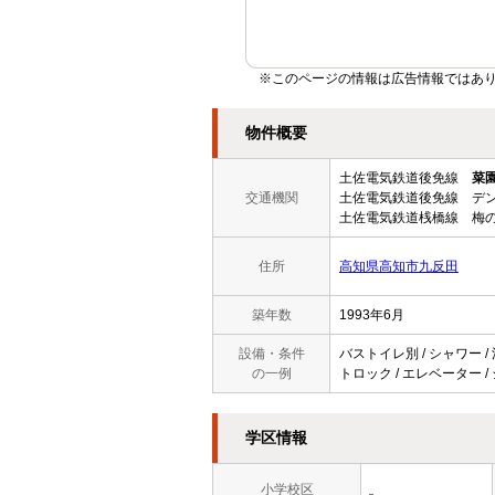
※このページの情報は広告情報ではあ
物件概要
土佐電気鉄道後免線
菜
交通機関
土佐電気鉄道後免線 デ
土佐電気鉄道桟橋線 梅の
住所
高知県高知市九反田
築年数
1993年6月
設備・条件
バストイレ別 / シャワー /
の一例
トロック / エレベーター / 
学区情報
小学校区