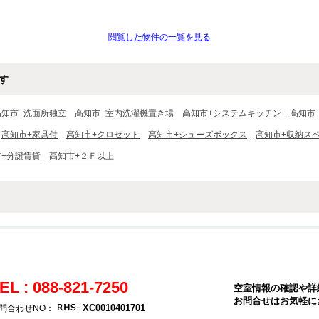
閲覧した物件の一覧を見る
す
高知市+洗面所独立
高知市+室内洗濯機置き場
高知市+システムキッチン
高知市
高知市+家具付
高知市+クロゼット
高知市+シューズボックス
高知市+収納ス
市+分譲賃貸
高知市+２Ｆ以上
EL : 088-821-7250
空室情報の確認や詳
お問合せはお気軽に
XC0010401701
問合わせNO：