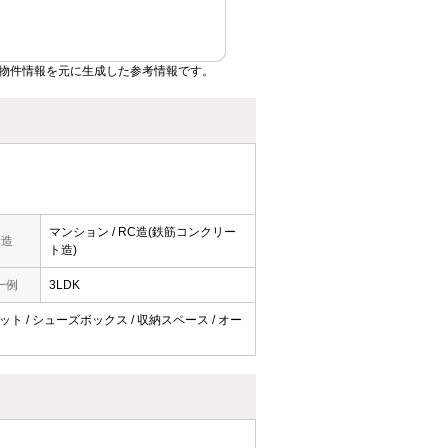
物件情報を元に生成した参考情報です。
マンション / RC造(鉄筋コンクリー
構造
ト造)
一例
3LDK
ゼット / シューズボックス / 収納スペース / オー