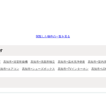
閲覧した物件の一覧を見る
す
室
高知市+浴室乾燥機
高知市+洗面所独立
高知市+温水洗浄便座
高知市+室内
高知市+エアコン
高知市+シューズボックス
高知市+TVインターホン
高知市+LD