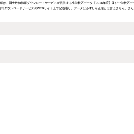
情報は、国土数値情報ダウンロードサービスが提供する小学校区データ【2016年度】及び中学校区デ
報ダウンロードサービスのWEBサイト上で記述通り、データは必ずしも正確とは言えません。また