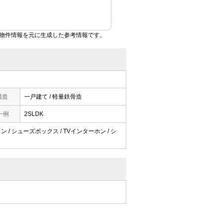
物件情報を元に生成した参考情報です。
構造
一戸建て / 軽量鉄骨造
一例
2SLDK
ン / シューズボックス / TVインターホン / シ