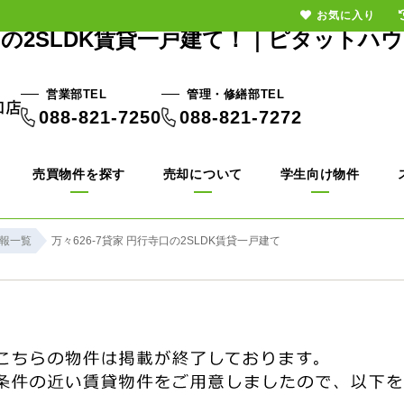
お気に入り
の2SLDK賃貸一戸建て！｜ピタットハ
営業部TEL
管理・修繕部TEL
088-821-7250
088-821-7272
売買物件を探す
売却について
学生向け物件
報一覧
万々626-7貸家 円行寺口の2SLDK賃貸一戸建て