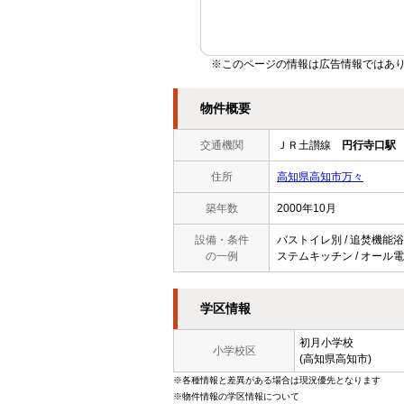
※このページの情報は広告情報ではあ
物件概要
交通機関
ＪＲ土讃線
円行寺口駅
住所
高知県高知市万々
築年数
2000年10月
設備・条件
バストイレ別 / 追焚機能浴室
の一例
ステムキッチン / オール電化
学区情報
初月小学校
小学校区
(高知県高知市)
※各種情報と差異がある場合は現況優先となります
※物件情報の学区情報について