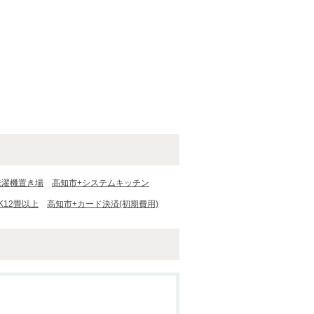
洗濯機置き場
高知市+システムキッチン
K12畳以上
高知市+カード決済(初期費用)