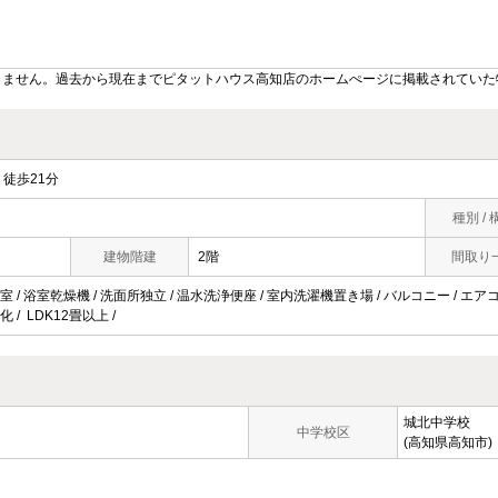
りません。過去から現在までピタットハウス高知店のホームぺージに掲載されていた
徒歩21分
種別 / 
建物階建
2階
間取り
 / 浴室乾燥機 / 洗面所独立 / 温水洗浄便座 / 室内洗濯機置き場 / バルコニー / エアコ
 / LDK12畳以上 /
城北中学校
中学校区
(高知県高知市)