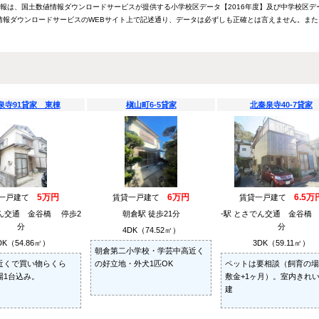
情報は、国土数値情報ダウンロードサービスが提供する小学校区データ【2016年度】及び中学校区デ
報ダウンロードサービスのWEBサイト上で記述通り、データは必ずしも正確とは言えません。また
泉寺91貸家 東棟
槇山町6-5貸家
北秦泉寺40-7貸家
5万円
6万円
6.5万
貸一戸建て
賃貸一戸建て
賃貸一戸建て
でん交通 金谷橋 停歩2
朝倉駅 徒歩21分
-駅 とさでん交通 金谷橋
分
分
4DK（74.52㎡）
DK（54.86㎡）
3DK（59.11㎡）
朝倉第二小学校・学芸中高近く
近くで買い物らくら
の好立地・外犬1匹OK
ペットは要相談（飼育の場
場1台込み。
敷金+1ヶ月）。室内きれ
建