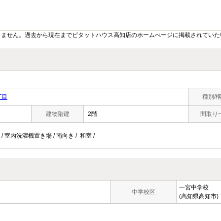
りません。過去から現在までピタットハウス高知店のホームぺージに掲載されていた
丁目
種別/
建物階建
2階
間取り
/ 室内洗濯機置き場 / 南向き / 和室 /
一宮中学校
中学校区
(高知県高知市)