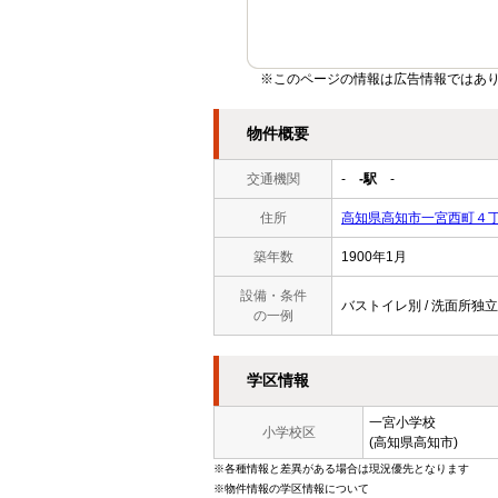
※このページの情報は広告情報ではあ
物件概要
交通機関
-
-駅
-
住所
高知県高知市一宮西町４
築年数
1900年1月
設備・条件
バストイレ別 / 洗面所独立 
の一例
学区情報
一宮小学校
小学校区
(高知県高知市)
※各種情報と差異がある場合は現況優先となります
※物件情報の学区情報について