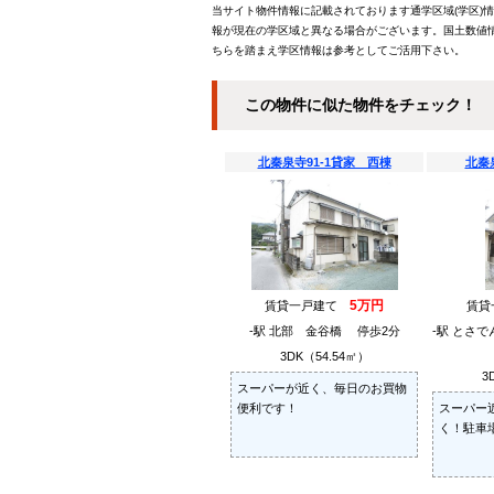
当サイト物件情報に記載されております通学区域(学区)
報が現在の学区域と異なる場合がございます。国土数値情
ちらを踏まえ学区情報は参考としてご活用下さい。
この物件に似た物件をチェック！
北秦泉寺91-1貸家 西棟
北秦
5万円
賃貸一戸建て
賃
-駅 北部 金谷橋 停歩2分
-駅 とさ
3DK（54.54㎡）
3
スーパーが近く、毎日のお買物
便利です！
スーパー
く！駐車