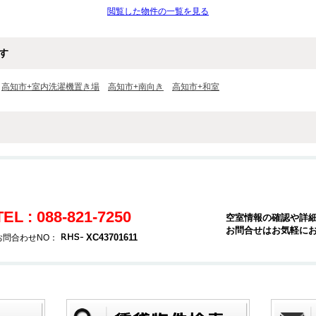
閲覧した物件の一覧を見る
す
高知市+室内洗濯機置き場
高知市+南向き
高知市+和室
TEL : 088-821-7250
空室情報の確認や詳
お問合せはお気軽に
XC43701611
お問合わせNO：