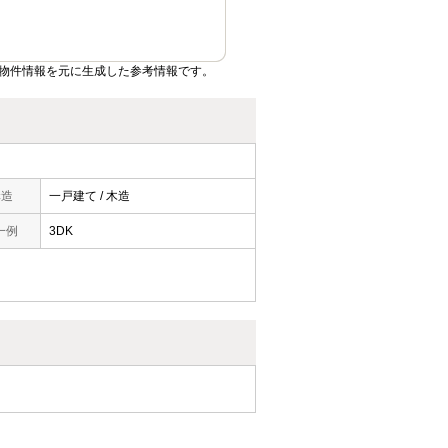
物件情報を元に生成した参考情報です。
構造
一戸建て / 木造
一例
3DK