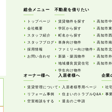
総合メニュー
不動産を借りたい
トップページ
賃貸物件を探す
高知市
会社概要
学区から探す
高知市
スタッフ紹介
町名から探す
高知市
スタッフブログ
単身向け物件
高知市
採用情報
ファミリー向け物件
高知市
お問い合わせ
新築・築浅物件
高知市
地域優良賃貸住宅
高知市
学生向け物件
オーナー様へ
入居者様へ
企業
賃貸管理について
入居者様専用ページ
社
リフォーム事例
住まいのトラブルQ&A
事
空室相談をする
退去のご申請