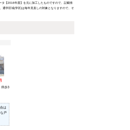
ータ【2016年度】を元に加工したものですので、記載情
、通学区域(学区)は毎年見直しの対象となりますので、そ
円
 停歩3
合は
いな戸