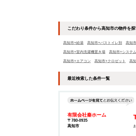
こだわり条件から高知市の物件を探
高知市+給湯
高知市+バストイレ別
高知
高知市+室内洗濯機置き場
高知市+システ
高知市+エアコン
高知市+クロゼット
高
最近検索した条件一覧
有限会社秦ホーム
〒780-0935
高知市