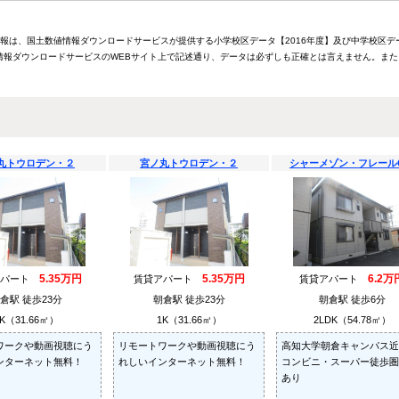
情報は、国土数値情報ダウンロードサービスが提供する小学校区データ【2016年度】及び中学校区デ
報ダウンロードサービスのWEBサイト上で記述通り、データは必ずしも正確とは言えません。また
丸トウロデン・２
宮ノ丸トウロデン・２
シャーメゾン・フレール
5.35万円
5.35万円
6.2万
アパート
賃貸アパート
賃貸アパート
倉駅 徒歩23分
朝倉駅 徒歩23分
朝倉駅 徒歩6分
K（31.66㎡）
1K（31.66㎡）
2LDK（54.78㎡）
ワークや動画視聴にう
リモートワークや動画視聴にう
高知大学朝倉キャンパス近
ンターネット無料！
れしいインターネット無料！
コンビニ・スーパー徒歩圏
あり