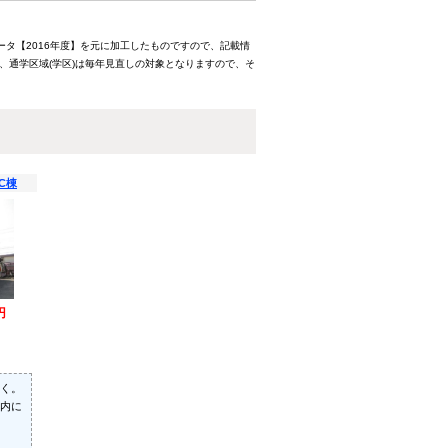
ータ【2016年度】を元に加工したものですので、記載情
、通学区域(学区)は毎年見直しの対象となりますので、そ
C棟
円
く。
内に