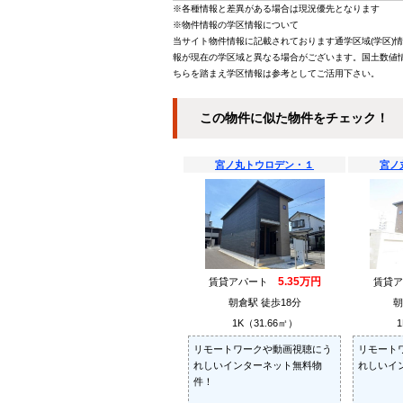
※各種情報と差異がある場合は現況優先となります
※物件情報の学区情報について
当サイト物件情報に記載されております通学区域(学区)
報が現在の学区域と異なる場合がございます。国土数値情
ちらを踏まえ学区情報は参考としてご活用下さい。
この物件に似た物件をチェック！
宮ノ丸トウロデン・１
宮ノ
5.35万円
賃貸アパート
賃貸
朝倉駅 徒歩18分
朝
1K（31.66㎡）
1
リモートワークや動画視聴にう
リモート
れしいインターネット無料物
れしいイ
件！