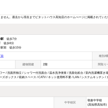
りません。過去から現在までピタットハウス高知店のホームぺージに掲載されていた
倉駅
徒歩7分
 徒歩8分
駅前 徒歩10分
丁目
種別/
建物階建
2階
間取り
ワー / 洗面所独立 / シャワー付洗面台 / 温水洗浄便座 / 洗面化粧台 / 室内洗濯機置き場 / 
ーズボックス / 収納スペース / CATV / ネット使用料不要 / LAN / システムキッチン 
朝倉中学校
中学校区
(高知県高知市)