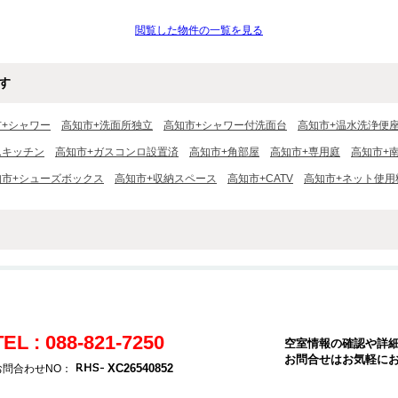
閲覧した物件の一覧を見る
す
市+シャワー
高知市+洗面所独立
高知市+シャワー付洗面台
高知市+温水洗浄便
ムキッチン
高知市+ガスコンロ設置済
高知市+角部屋
高知市+専用庭
高知市+
知市+シューズボックス
高知市+収納スペース
高知市+CATV
高知市+ネット使用
TEL : 088-821-7250
空室情報の確認や詳
お問合せはお気軽に
XC26540852
お問合わせNO：