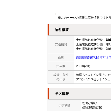
※このページの情報は広告情報ではあ
物件概要
土佐電気鉄道伊野線
朝
交通機関
土佐電気鉄道伊野線 曙町
土佐電気鉄道伊野線 朝倉
住所
高知県高知市朝倉本町１
築年数
2003年9月
設備・条件
給湯 / バストイレ別 / シャ
の一例
アコン / クロゼット / シュ
学区情報
朝倉小学校
小学校区
(高知県高知市)