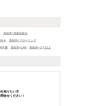
座
高知市+洗面化粧台
南向き
高知市+フローリング
料不要
高知市+LAN
高知市+２Ｆ以上
細を知りたい方
お問合せください！