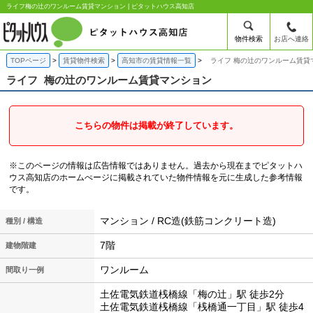
ライフ梅の辻のワンルーム賃貸マンション | ピタットハウス高知店
物件検索
お店へ連絡
TOPページ
賃貸物件検索
高知市の賃貸情報一覧
ライフ 梅の辻のワンルーム賃貸
ライフ
梅の辻のワンルーム賃貸マンション
こちらの物件は掲載が終了しています。
※このページの情報は広告情報ではありません。過去から現在までピタットハ
ウス高知店のホームぺージに掲載されていた物件情報を元に生成した参考情報
です。
マンション / RC造(鉄筋コンクリート造)
種別 / 構造
7階
建物階建
ワンルーム
間取り一例
土佐電気鉄道桟橋線「梅の辻」駅 徒歩2分
土佐電気鉄道桟橋線「桟橋通一丁目」駅 徒歩4