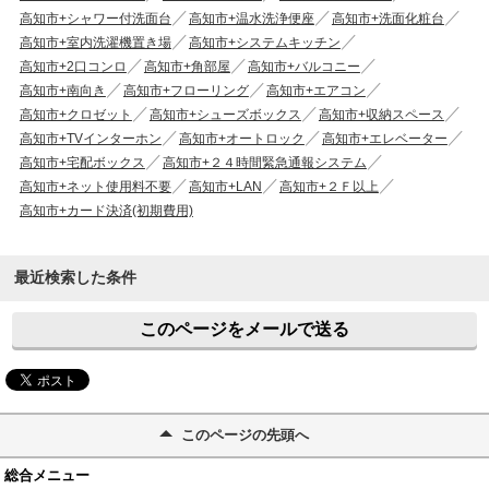
高知市+シャワー付洗面台
高知市+温水洗浄便座
高知市+洗面化粧台
高知市+室内洗濯機置き場
高知市+システムキッチン
高知市+2口コンロ
高知市+角部屋
高知市+バルコニー
高知市+南向き
高知市+フローリング
高知市+エアコン
高知市+クロゼット
高知市+シューズボックス
高知市+収納スペース
高知市+TVインターホン
高知市+オートロック
高知市+エレベーター
高知市+宅配ボックス
高知市+２４時間緊急通報システム
高知市+ネット使用料不要
高知市+LAN
高知市+２Ｆ以上
高知市+カード決済(初期費用)
最近検索した条件
このページをメールで送る
このページの先頭へ
総合メニュー