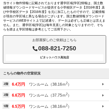
当サイト物件情報に記載されております通学区域(学区)情報は、国土数
値情報ダウンロードサービスが提供する小学校区データ【2016年度】及
び中学校区データ【2016年度】を元に加工したものですので、記載情報
が現在の学区域と異なる場合がございます。国土数値情報ダウンロード
サービスのWEBサイト上で記述通り、データは必ずしも正確とは言えま
せん。また、通学区域(学区)は毎年見直しの対象となりますので、そち
らを踏まえ学区情報は参考としてご活用下さい。
お部屋探しのご依頼はこちら
088-821-7250
ピタットハウス高知店
こちらの物件の空室状況
2
2階
6.4万円
ワンルーム（38.16ｍ
）
2
2階
6.6万円
ワンルーム（37.75ｍ
）
2
5階
6.5万円
ワンルーム（38.16ｍ
）