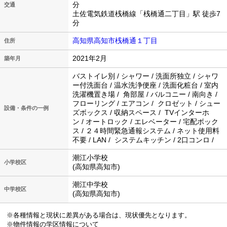
分
交通
土佐電気鉄道桟橋線「桟橋通二丁目」駅 徒歩7
分
高知県高知市桟橋通１丁目
住所
2021年2月
築年月
バストイレ別 / シャワー / 洗面所独立 / シャワ
ー付洗面台 / 温水洗浄便座 / 洗面化粧台 / 室内
洗濯機置き場 / 角部屋 / バルコニー / 南向き /
フローリング / エアコン / クロゼット / シュー
設備・条件の一例
ズボックス / 収納スペース / TVインターホ
ン / オートロック / エレベーター / 宅配ボック
ス / ２４時間緊急通報システム / ネット使用料
不要 / LAN / システムキッチン / 2口コンロ /
潮江小学校
小学校区
(高知県高知市)
潮江中学校
中学校区
(高知県高知市)
※各種情報と現状に差異がある場合は、現状優先となります。
※物件情報の学区情報について