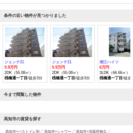
条件の近い物件が見つかりました
ジェンテ21
ジェンテ21
潮江ハイツ
5.9万円
5.9万円
6万円
2DK（55.08㎡）
2DK（55.08㎡）
3LDK（66.66㎡）
桟橋通一丁目
/徒歩3分
桟橋通一丁目
/徒歩3分
桟橋通一丁目
/徒歩
今まで閲覧した物件
高知市の賃貸を探す
高知市+バストイレ別
高知市+シャワー
高知市+洗面所独立