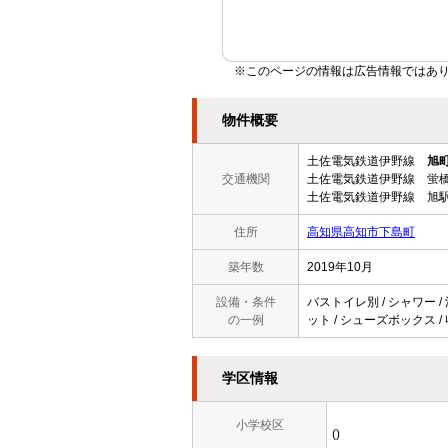
※このページの情報は広告情報ではあ
物件概要
土佐電気鉄道伊野線
旭
交通機関
土佐電気鉄道伊野線 蛍橋
土佐電気鉄道伊野線 旭駅
住所
高知県高知市下島町
築年数
2019年10月
設備・条件
バストイレ別 / シャワー /
の一例
ット / シューズボックス /
学区情報
小学校区
()