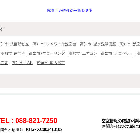
閲覧した物件の一覧を見る
す
高知市+洗面所独立
高知市+シャワー付洗面台
高知市+温水洗浄便座
高知市+洗
高知市+南向き
高知市+フローリング
高知市+エアコン
高知市+クロゼット
料不要
高知市+LAN
高知市+即入居可
EL : 088-821-7250
空室情報の確認や詳
お問合せはお気軽に
XC003413102
問合わせNO：