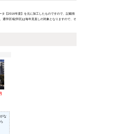
ータ【2016年度】を元に加工したものですので、記載情
、通学区域(学区)は毎年見直しの対象となりますので、そ
円
がな
ら