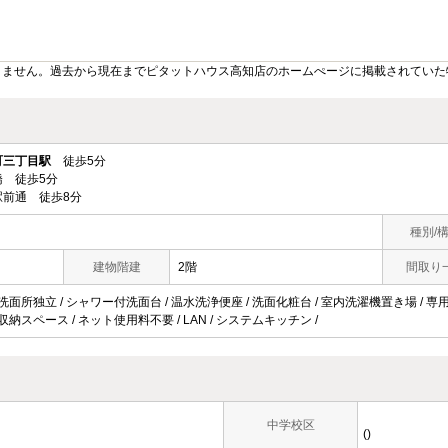
りません。過去から現在までピタットハウス高知店のホームぺージに掲載されていた
町三丁目駅
徒歩5分
 徒歩5分
前通 徒歩8分
種別/
建物階建
2階
間取り
 洗面所独立 / シャワー付洗面台 / 温水洗浄便座 / 洗面化粧台 / 室内洗濯機置き場 / 専用庭
 収納スペース / ネット使用料不要 / LAN / システムキッチン /
中学校区
()