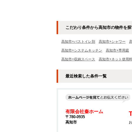
こだわり条件から高知市の物件を探
高知市+バストイレ別
高知市+シャワー
高知市+システムキッチン
高知市+専用庭
高知市+収納スペース
高知市+ネット使用
最近検索した条件一覧
有限会社秦ホーム
T
〒780-0935
高知市
お