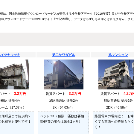
情報は、国土数値情報ダウンロードサービスが提供する小学校区データ【2016年度】及び中学校区デ
報ダウンロードサービスのWEBサイト上で記述通り、データは必ずしも正確とは言えません。また
ハイツヤマサキ
第二サワダビル
旭マンション
3.2万円
3.2万円
4.2万
アパート
賃貸アパート
賃貸アパート
蛍橋駅 徒歩4分
旭駅前通駅 徒歩2分
旭駅前通駅 徒歩2分
ーム（17.37㎡）
2K（54.03㎡）
2DK（46.58㎡）
知旭町店まで徒歩約5
ペットOK（種類・匹数は要相
路面電車の電停近く、お車
のお買物も便利です！
談/飼育の場合は敷金2ヶ月）
くても東西への移動もらく
く！