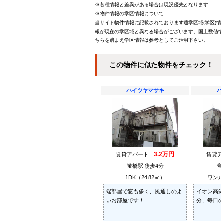
※各種情報と差異がある場合は現況優先となります
※物件情報の学区情報について
当サイト物件情報に記載されております通学区域(学区)
報が現在の学区域と異なる場合がございます。国土数値情
ちらを踏まえ学区情報は参考としてご活用下さい。
この物件に似た物件をチェック！
ハイツヤマサキ
3.2万円
賃貸アパート
賃貸
蛍橋駅 徒歩4分
1DK（24.82㎡）
ワンル
端部屋で窓も多く、風通しのよ
イオン高
いお部屋です！
分、毎日