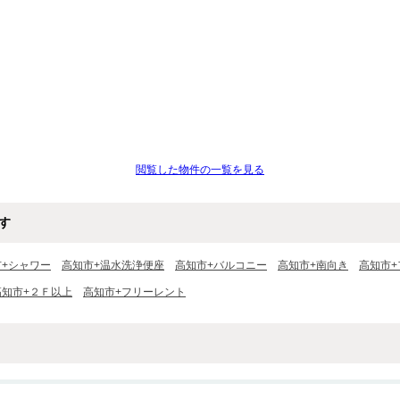
閲覧した物件の一覧を見る
す
市+シャワー
高知市+温水洗浄便座
高知市+バルコニー
高知市+南向き
高知市+
高知市+２Ｆ以上
高知市+フリーレント