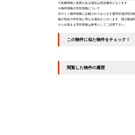
※各種情報と差異がある場合は現況優先となります
※物件情報の学区情報について
当サイト物件情報に記載されております通学区域(学区)
報が現在の学区域と異なる場合がございます。国土数値情
ちらを踏まえ学区情報は参考としてご活用下さい。
この物件に似た物件をチェック！
閲覧した物件の履歴