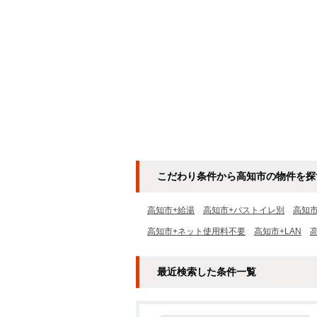
こだわり条件から高知市の物件を探
高知市+給湯
高知市+バストイレ別
高知
高知市+ネット使用料不要
高知市+LAN
最近検索した条件一覧