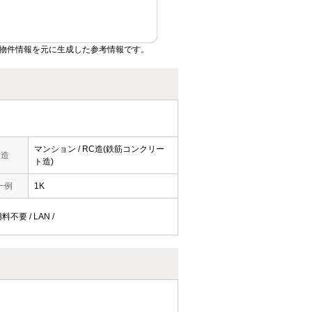
物件情報を元に生成した参考情報です。
マンション / RC造(鉄筋コンクリー
構造
ト造)
一例
1K
不要 / LAN /