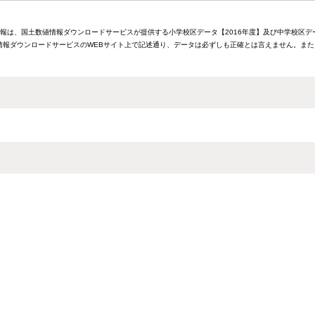
情報は、国土数値情報ダウンロードサービスが提供する小学校区データ【2016年度】及び中学校区デ
報ダウンロードサービスのWEBサイト上で記述通り、データは必ずしも正確とは言えません。また