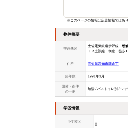
※このページの情報は広告情報ではあ
物件概要
土佐電気鉄道伊野線
朝
交通機関
ＪＲ土讃線 朝倉 徒歩1
住所
高知県高知市朝倉丁
築年数
1991年3月
設備・条件
給湯 / バストイレ別 / シャワ
の一例
学区情報
小学校区
()