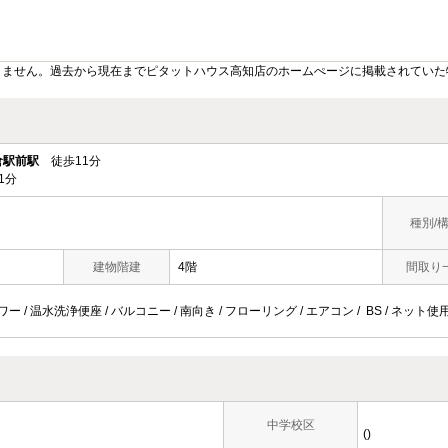
りません。過去から現在までピタットハウス高知店のホームぺージに掲載されていた
倉駅前駅
徒歩11分
1分
種別/
建物階建
4階
間取り
ー / 温水洗浄便座 / バルコニー / 南向き / フローリング / エアコン / BS / ネット使用料
中学校区
()